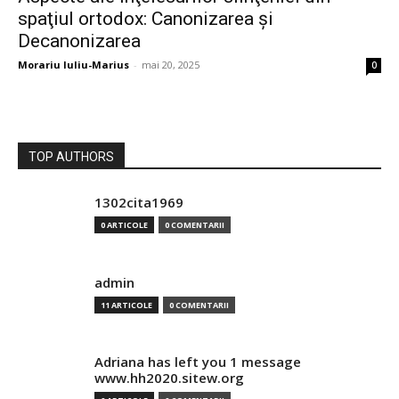
spaţiul ortodox: Canonizarea şi
Decanonizarea
Morariu Iuliu-Marius
-
mai 20, 2025
0
TOP AUTHORS
1302cita1969
0 ARTICOLE
0 COMENTARII
admin
11 ARTICOLE
0 COMENTARII
Adriana has left you 1 message
www.hh2020.sitew.org