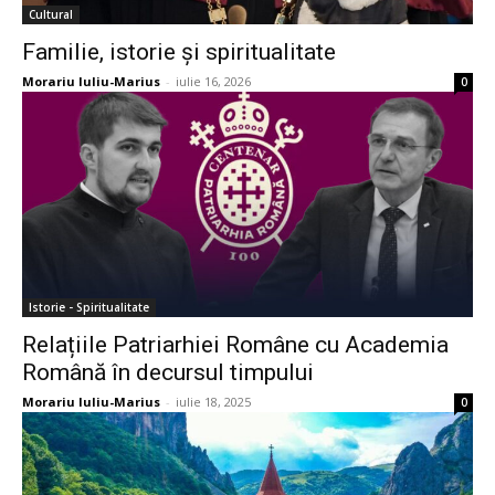
Cultural
Familie, istorie și spiritualitate
Morariu Iuliu-Marius
-
iulie 16, 2026
0
Istorie - Spiritualitate
Relațiile Patriarhiei Române cu Academia
Română în decursul timpului
Morariu Iuliu-Marius
-
iulie 18, 2025
0