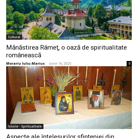
Cultural
Mănăstirea Râmeţ, o oază de spiritualitate
românească
Morariu Iuliu-Marius
-
iunie 16, 2025
0
Istorie - Spiritualitate
Aspecte ale înţelesurilor sfinţeniei din