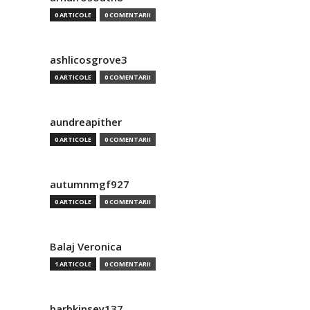
0 ARTICOLE
0 COMENTARII
ashlicosgrove3
0 ARTICOLE
0 COMENTARII
aundreapither
0 ARTICOLE
0 COMENTARII
autumnmgf927
0 ARTICOLE
0 COMENTARII
Balaj Veronica
1 ARTICOLE
0 COMENTARII
barbkinsey137