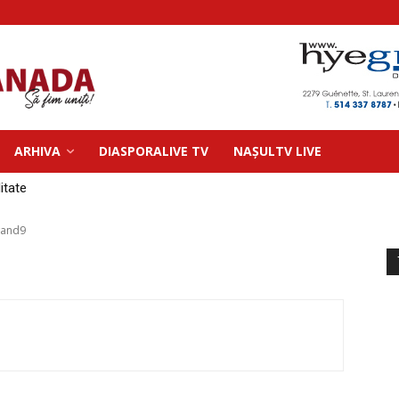
ARHIVA
DIASPORALIVE TV
NAȘULTV LIVE
litate
wand9