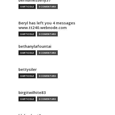
berndmesserly37
0 ARTICOLE
0 COMENTARII
Beryl has left you 4 messages
www.tt240.webnode.com
0 ARTICOLE
0 COMENTARII
bethanylafountai
0 ARTICOLE
0 COMENTARII
bettysiler
0 ARTICOLE
0 COMENTARII
birgitwilhite83
0 ARTICOLE
0 COMENTARII