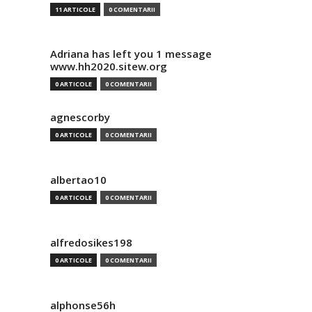
11 ARTICOLE
0 COMENTARII
Adriana has left you 1 message
www.hh2020.sitew.org
0 ARTICOLE
0 COMENTARII
agnescorby
0 ARTICOLE
0 COMENTARII
albertao10
0 ARTICOLE
0 COMENTARII
alfredosikes198
0 ARTICOLE
0 COMENTARII
alphonse56h