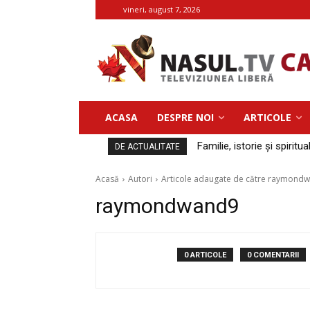
vineri, august 7, 2026
ACASA
DESPRE NOI
ARTICOLE
Familie, istorie și spiritua
DE ACTUALITATE
Acasă
Autori
Articole adaugate de către raymond
raymondwand9
0 ARTICOLE
0 COMENTARII