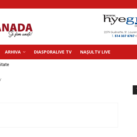
ARHIVA
DIASPORALIVE TV
NAȘULTV LIVE
litate
y