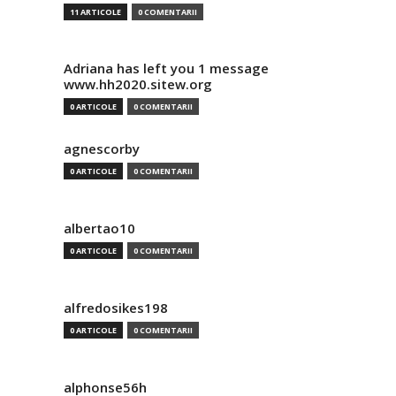
11 ARTICOLE
0 COMENTARII
Adriana has left you 1 message
www.hh2020.sitew.org
0 ARTICOLE
0 COMENTARII
agnescorby
0 ARTICOLE
0 COMENTARII
albertao10
0 ARTICOLE
0 COMENTARII
alfredosikes198
0 ARTICOLE
0 COMENTARII
alphonse56h