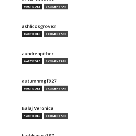
0 ARTICOLE
0 COMENTARII
ashlicosgrove3
0 ARTICOLE
0 COMENTARII
aundreapither
0 ARTICOLE
0 COMENTARII
autumnmgf927
0 ARTICOLE
0 COMENTARII
Balaj Veronica
1 ARTICOLE
0 COMENTARII
barbkinsey137