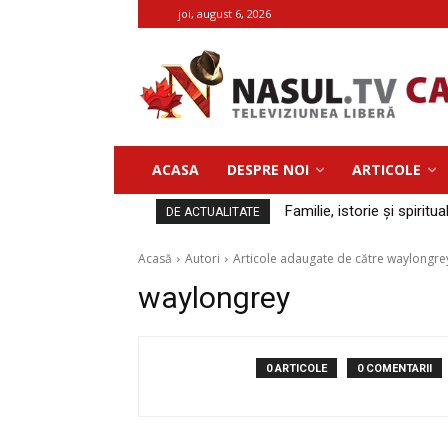
joi, august 6, 2026
ACASA
DESPRE NOI
ARTICOLE
Familie, istorie și spiritua
DE ACTUALITATE
Acasă
Autori
Articole adaugate de către waylongre
waylongrey
0 ARTICOLE
0 COMENTARII