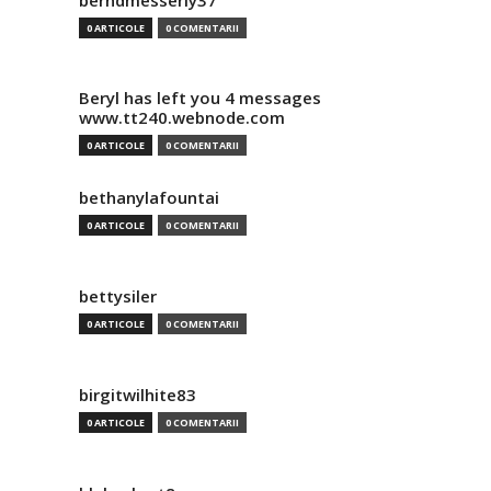
berndmesserly37
0 ARTICOLE
0 COMENTARII
Beryl has left you 4 messages
www.tt240.webnode.com
0 ARTICOLE
0 COMENTARII
bethanylafountai
0 ARTICOLE
0 COMENTARII
bettysiler
0 ARTICOLE
0 COMENTARII
birgitwilhite83
0 ARTICOLE
0 COMENTARII