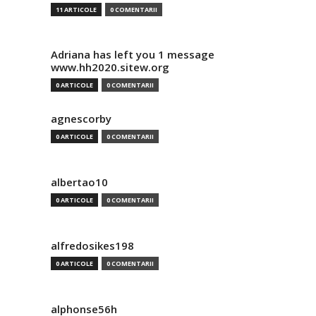
11 ARTICOLE
0 COMENTARII
Adriana has left you 1 message
www.hh2020.sitew.org
0 ARTICOLE
0 COMENTARII
agnescorby
0 ARTICOLE
0 COMENTARII
albertao10
0 ARTICOLE
0 COMENTARII
alfredosikes198
0 ARTICOLE
0 COMENTARII
alphonse56h