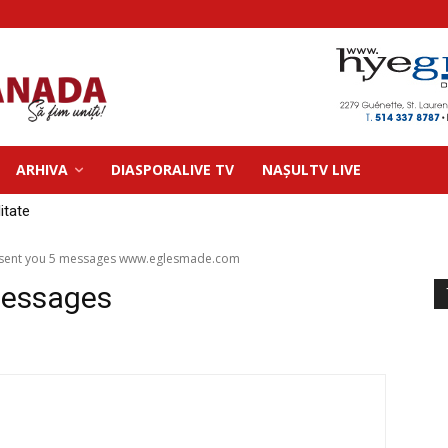
ARHIVA
DIASPORALIVE TV
NAȘULTV LIVE
litate
as sent you 5 messages www.eglesmade.com
messages