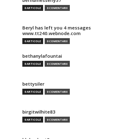
berndmesserly37
0 ARTICOLE
0 COMENTARII
Beryl has left you 4 messages
www.tt240.webnode.com
0 ARTICOLE
0 COMENTARII
bethanylafountai
0 ARTICOLE
0 COMENTARII
bettysiler
0 ARTICOLE
0 COMENTARII
birgitwilhite83
0 ARTICOLE
0 COMENTARII