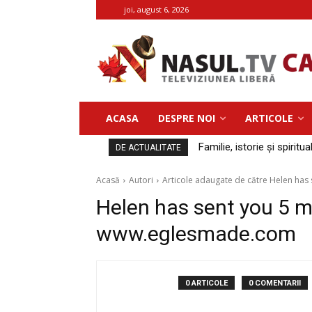
joi, august 6, 2026
ACASA
DESPRE NOI
ARTICOLE
Familie, istorie și spiritua
DE ACTUALITATE
Acasă
Autori
Articole adaugate de către Helen h
Helen has sent you 5 
www.eglesmade.com
0 ARTICOLE
0 COMENTARII