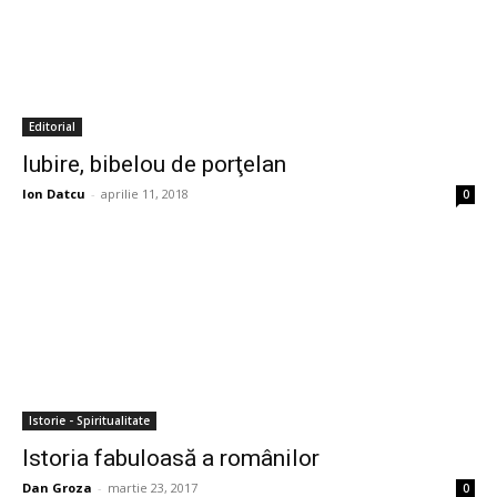
Editorial
Iubire, bibelou de porţelan
Ion Datcu
-
aprilie 11, 2018
0
Istorie - Spiritualitate
Istoria fabuloasă a românilor
Dan Groza
-
martie 23, 2017
0