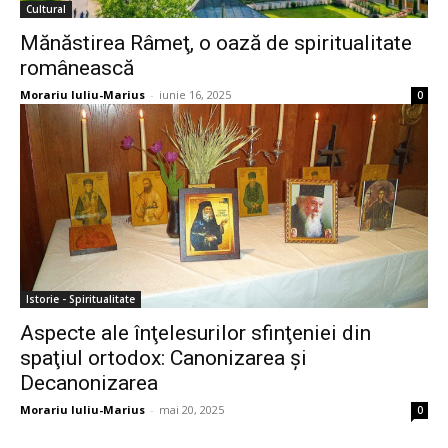
Cultural
Mănăstirea Râmeţ, o oază de spiritualitate
românească
Morariu Iuliu-Marius
-
iunie 16, 2025
0
Istorie - Spiritualitate
Aspecte ale înţelesurilor sfinţeniei din
spaţiul ortodox: Canonizarea şi
Decanonizarea
Morariu Iuliu-Marius
-
mai 20, 2025
0