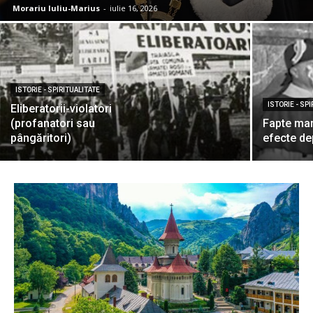
Morariu Iuliu-Marius
-
iulie 16, 2026
ISTORIE - SPIRITUALITATE
ISTORIE - SP
Eliberatorii-violatori
(profanatori sau
Fapte mar
pângăritori)
efecte de