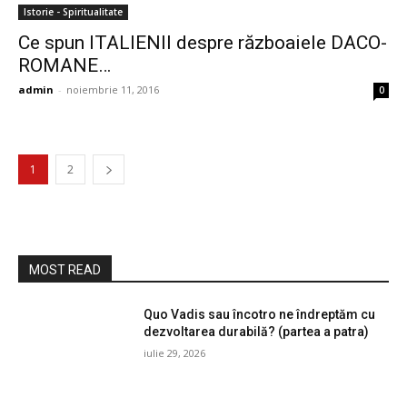
Istorie - Spiritualitate
Ce spun ITALIENII despre războaiele DACO-
ROMANE…
admin
-
noiembrie 11, 2016
0
1
2
MOST READ
Quo Vadis sau încotro ne îndreptăm cu
dezvoltarea durabilă? (partea a patra)
iulie 29, 2026