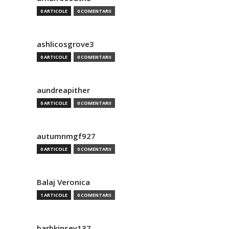
0 ARTICOLE
0 COMENTARII
ashlicosgrove3
0 ARTICOLE
0 COMENTARII
aundreapither
0 ARTICOLE
0 COMENTARII
autumnmgf927
0 ARTICOLE
0 COMENTARII
Balaj Veronica
1 ARTICOLE
0 COMENTARII
barbkinsey137