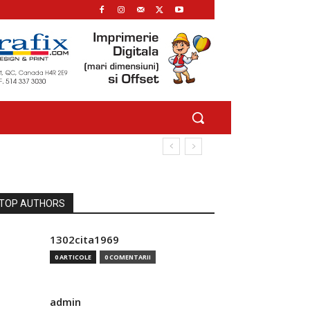
TOP AUTHORS
1302cita1969
0 ARTICOLE
0 COMENTARII
admin