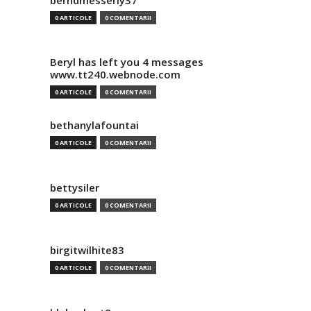
berndmesserly37
0 ARTICOLE
0 COMENTARII
Beryl has left you 4 messages
www.tt240.webnode.com
0 ARTICOLE
0 COMENTARII
bethanylafountai
0 ARTICOLE
0 COMENTARII
bettysiler
0 ARTICOLE
0 COMENTARII
birgitwilhite83
0 ARTICOLE
0 COMENTARII