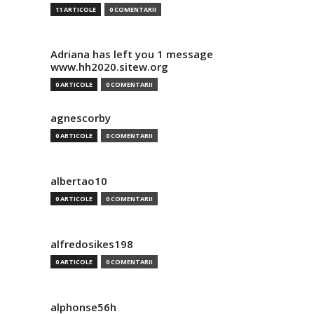
11 ARTICOLE
0 COMENTARII
Adriana has left you 1 message
www.hh2020.sitew.org
0 ARTICOLE
0 COMENTARII
agnescorby
0 ARTICOLE
0 COMENTARII
albertao10
0 ARTICOLE
0 COMENTARII
alfredosikes198
0 ARTICOLE
0 COMENTARII
alphonse56h