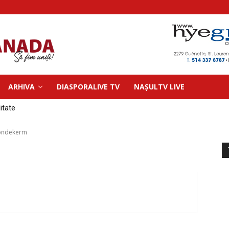
ARHIVA
DIASPORALIVE TV
NAȘULTV LIVE
litate
uondekerm