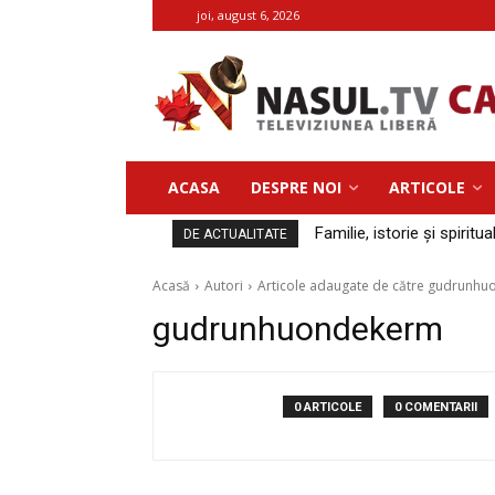
joi, august 6, 2026
ACASA
DESPRE NOI
ARTICOLE
Familie, istorie și spiritua
DE ACTUALITATE
Acasă
Autori
Articole adaugate de către gudrunh
gudrunhuondekerm
0 ARTICOLE
0 COMENTARII