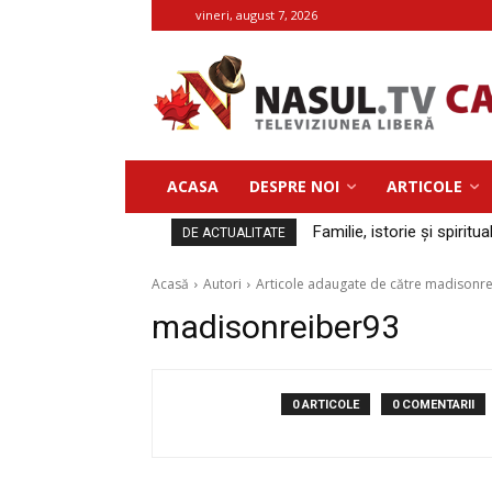
vineri, august 7, 2026
ACASA
DESPRE NOI
ARTICOLE
Familie, istorie și spiritua
DE ACTUALITATE
Acasă
Autori
Articole adaugate de către madisonr
madisonreiber93
0 ARTICOLE
0 COMENTARII