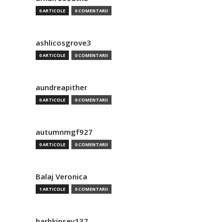
0 ARTICOLE
0 COMENTARII
ashlicosgrove3
0 ARTICOLE
0 COMENTARII
aundreapither
0 ARTICOLE
0 COMENTARII
autumnmgf927
0 ARTICOLE
0 COMENTARII
Balaj Veronica
1 ARTICOLE
0 COMENTARII
barbkinsey137