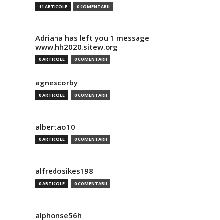
11 ARTICOLE
0 COMENTARII
Adriana has left you 1 message
www.hh2020.sitew.org
0 ARTICOLE
0 COMENTARII
agnescorby
0 ARTICOLE
0 COMENTARII
albertao10
0 ARTICOLE
0 COMENTARII
alfredosikes198
0 ARTICOLE
0 COMENTARII
alphonse56h