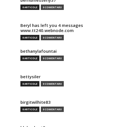
berndmesserly37
0 ARTICOLE
0 COMENTARII
Beryl has left you 4 messages
www.tt240.webnode.com
0 ARTICOLE
0 COMENTARII
bethanylafountai
0 ARTICOLE
0 COMENTARII
bettysiler
0 ARTICOLE
0 COMENTARII
birgitwilhite83
0 ARTICOLE
0 COMENTARII