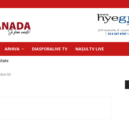
ARHIVA
DIASPORALIVE TV
NAȘULTV LIVE
litate
eiber93