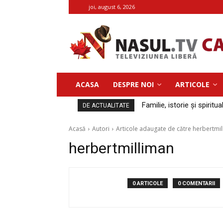
joi, august 6, 2026
ACASA
DESPRE NOI
ARTICOLE
Familie, istorie și spiritua
DE ACTUALITATE
Acasă
Autori
Articole adaugate de către herbertmi
herbertmilliman
0 ARTICOLE
0 COMENTARII