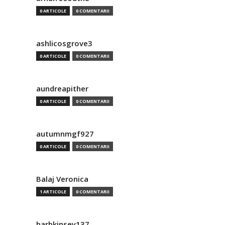
0 ARTICOLE
0 COMENTARII
ashlicosgrove3
0 ARTICOLE
0 COMENTARII
aundreapither
0 ARTICOLE
0 COMENTARII
autumnmgf927
0 ARTICOLE
0 COMENTARII
Balaj Veronica
1 ARTICOLE
0 COMENTARII
barbkinsey137