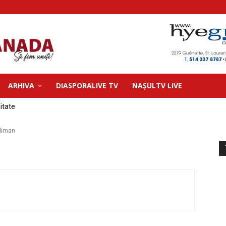
ARHIVA
DIASPORALIVE TV
NAȘULTV LIVE
litate
lliman