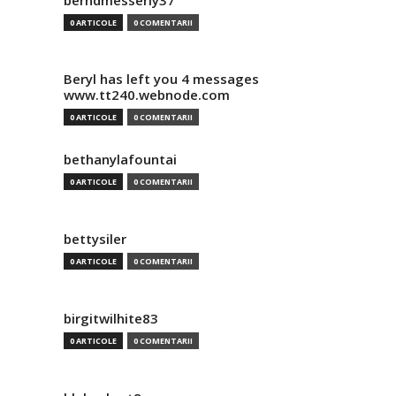
berndmesserly37
0 ARTICOLE
0 COMENTARII
Beryl has left you 4 messages
www.tt240.webnode.com
0 ARTICOLE
0 COMENTARII
bethanylafountai
0 ARTICOLE
0 COMENTARII
bettysiler
0 ARTICOLE
0 COMENTARII
birgitwilhite83
0 ARTICOLE
0 COMENTARII