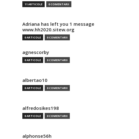
11 ARTICOLE
0 COMENTARII
Adriana has left you 1 message
www.hh2020.sitew.org
0 ARTICOLE
0 COMENTARII
agnescorby
0 ARTICOLE
0 COMENTARII
albertao10
0 ARTICOLE
0 COMENTARII
alfredosikes198
0 ARTICOLE
0 COMENTARII
alphonse56h