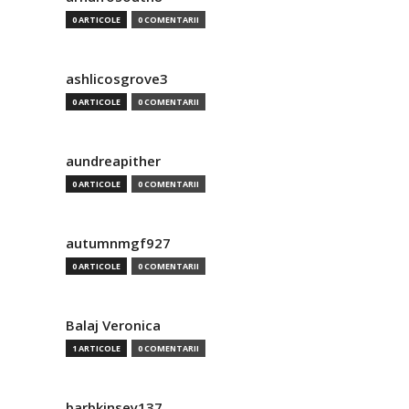
0 ARTICOLE
0 COMENTARII
ashlicosgrove3
0 ARTICOLE
0 COMENTARII
aundreapither
0 ARTICOLE
0 COMENTARII
autumnmgf927
0 ARTICOLE
0 COMENTARII
Balaj Veronica
1 ARTICOLE
0 COMENTARII
barbkinsey137