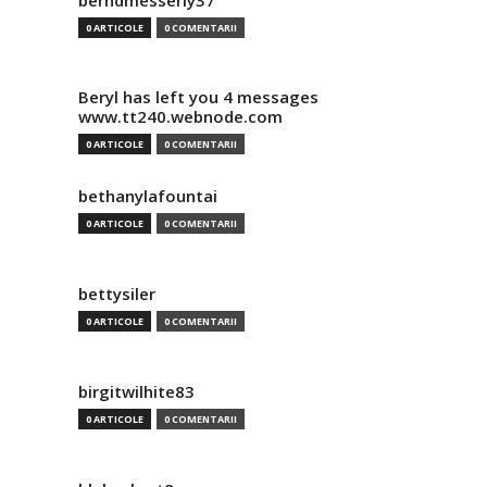
berndmesserly37
0 ARTICOLE
0 COMENTARII
Beryl has left you 4 messages
www.tt240.webnode.com
0 ARTICOLE
0 COMENTARII
bethanylafountai
0 ARTICOLE
0 COMENTARII
bettysiler
0 ARTICOLE
0 COMENTARII
birgitwilhite83
0 ARTICOLE
0 COMENTARII