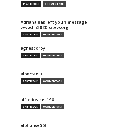
11 ARTICOLE
0 COMENTARII
Adriana has left you 1 message
www.hh2020.sitew.org
0 ARTICOLE
0 COMENTARII
agnescorby
0 ARTICOLE
0 COMENTARII
albertao10
0 ARTICOLE
0 COMENTARII
alfredosikes198
0 ARTICOLE
0 COMENTARII
alphonse56h