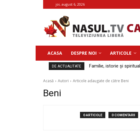
joi, august 6, 2026
ACASA
DESPRE NOI
ARTICOLE
Familie, istorie și spiritua
DE ACTUALITATE
Acasă
Autori
Articole adaugate de către Beni
Beni
0 ARTICOLE
0 COMENTARII