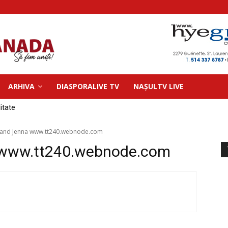
ARHIVA
DIASPORALIVE TV
NAȘULTV LIVE
litate
et and Jenna www.tt240.webnode.com
 www.tt240.webnode.com