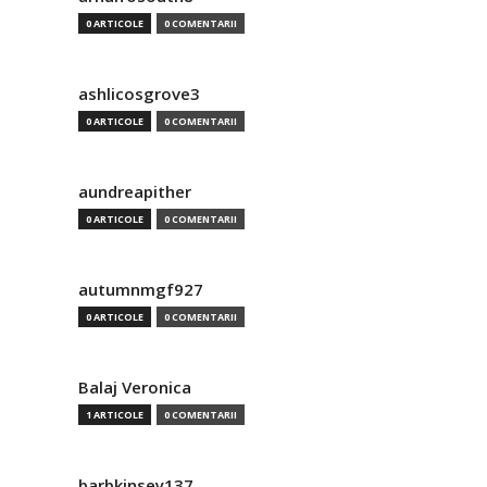
0 ARTICOLE
0 COMENTARII
ashlicosgrove3
0 ARTICOLE
0 COMENTARII
aundreapither
0 ARTICOLE
0 COMENTARII
autumnmgf927
0 ARTICOLE
0 COMENTARII
Balaj Veronica
1 ARTICOLE
0 COMENTARII
barbkinsey137