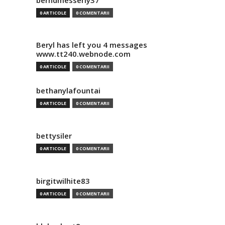
berndmesserly37
0 ARTICOLE
0 COMENTARII
Beryl has left you 4 messages
www.tt240.webnode.com
0 ARTICOLE
0 COMENTARII
bethanylafountai
0 ARTICOLE
0 COMENTARII
bettysiler
0 ARTICOLE
0 COMENTARII
birgitwilhite83
0 ARTICOLE
0 COMENTARII