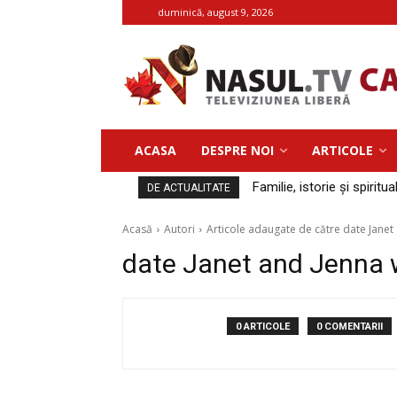
duminică, august 9, 2026
ACASA
DESPRE NOI
ARTICOLE
Familie, istorie și spiritua
DE ACTUALITATE
Acasă
Autori
Articole adaugate de către date Jan
date Janet and Jenna
0 ARTICOLE
0 COMENTARII