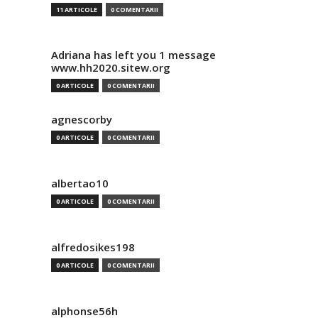
11 ARTICOLE
0 COMENTARII
Adriana has left you 1 message
www.hh2020.sitew.org
0 ARTICOLE
0 COMENTARII
agnescorby
0 ARTICOLE
0 COMENTARII
albertao10
0 ARTICOLE
0 COMENTARII
alfredosikes198
0 ARTICOLE
0 COMENTARII
alphonse56h