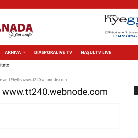
ARHIVA
DIASPORALIVE TV
NAȘULTV LIVE
litate
ole and Phyllis www.tt240.webnode.com
is www.tt240.webnode.com