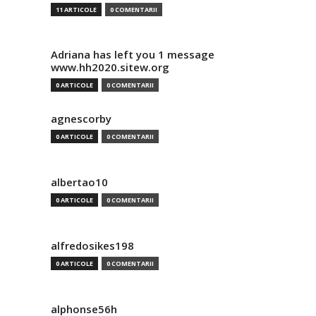
11 ARTICOLE
0 COMENTARII
Adriana has left you 1 message
www.hh2020.sitew.org
0 ARTICOLE
0 COMENTARII
agnescorby
0 ARTICOLE
0 COMENTARII
albertao10
0 ARTICOLE
0 COMENTARII
alfredosikes198
0 ARTICOLE
0 COMENTARII
alphonse56h