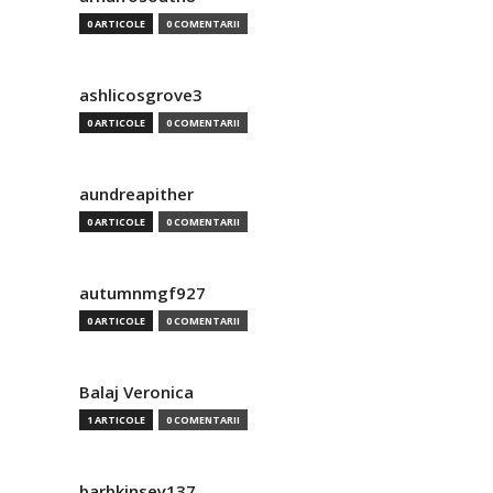
0 ARTICOLE
0 COMENTARII
ashlicosgrove3
0 ARTICOLE
0 COMENTARII
aundreapither
0 ARTICOLE
0 COMENTARII
autumnmgf927
0 ARTICOLE
0 COMENTARII
Balaj Veronica
1 ARTICOLE
0 COMENTARII
barbkinsey137