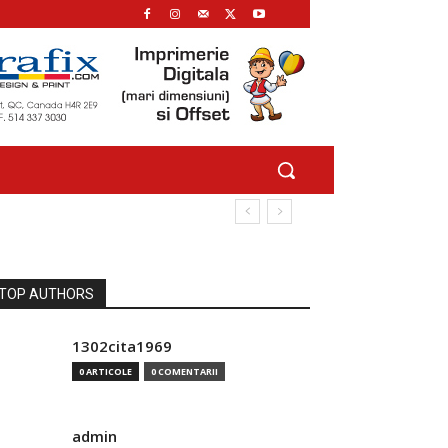
TOP AUTHORS
1302cita1969
0 ARTICOLE
0 COMENTARII
admin