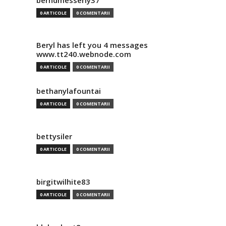
berndmesserly37
0 ARTICOLE
0 COMENTARII
Beryl has left you 4 messages
www.tt240.webnode.com
0 ARTICOLE
0 COMENTARII
bethanylafountai
0 ARTICOLE
0 COMENTARII
bettysiler
0 ARTICOLE
0 COMENTARII
birgitwilhite83
0 ARTICOLE
0 COMENTARII