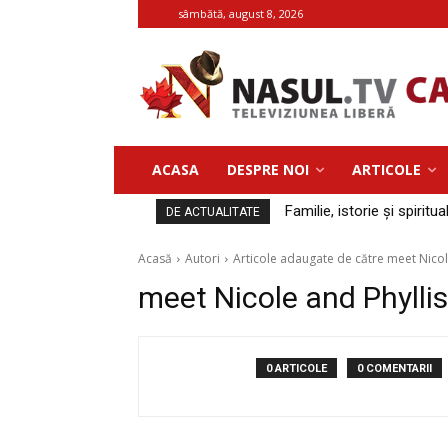
sâmbătă, august 8, 2026
ACASA
DESPRE NOI
ARTICOLE
Familie, istorie și spiritua
DE ACTUALITATE
Acasă
Autori
Articole adaugate de către meet Nic
meet Nicole and Phyll
0 ARTICOLE
0 COMENTARII