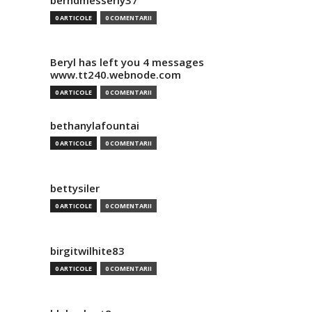
berndmesserly37
0 ARTICOLE
0 COMENTARII
Beryl has left you 4 messages
www.tt240.webnode.com
0 ARTICOLE
0 COMENTARII
bethanylafountai
0 ARTICOLE
0 COMENTARII
bettysiler
0 ARTICOLE
0 COMENTARII
birgitwilhite83
0 ARTICOLE
0 COMENTARII