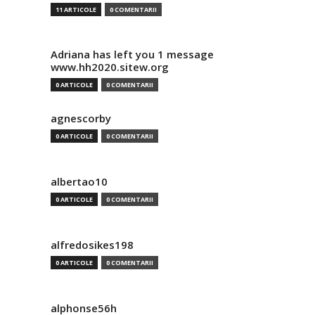
11 ARTICOLE
0 COMENTARII
Adriana has left you 1 message
www.hh2020.sitew.org
0 ARTICOLE
0 COMENTARII
agnescorby
0 ARTICOLE
0 COMENTARII
albertao10
0 ARTICOLE
0 COMENTARII
alfredosikes198
0 ARTICOLE
0 COMENTARII
alphonse56h