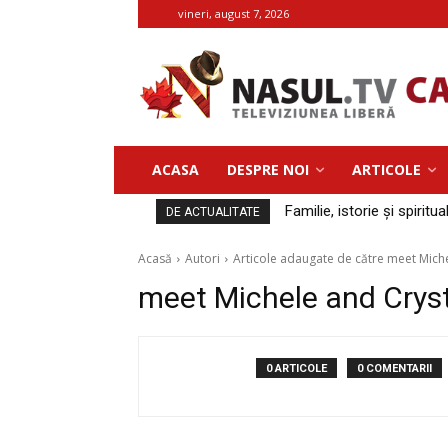
vineri, august 7, 2026
ACASA
DESPRE NOI
ARTICOLE
Familie, istorie și spiritua
DE ACTUALITATE
Acasă
Autori
Articole adaugate de către meet Mich
meet Michele and Crys
0 ARTICOLE
0 COMENTARII