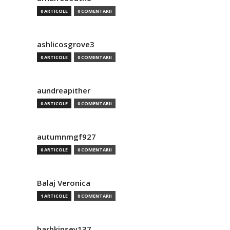
0 ARTICOLE
0 COMENTARII
ashlicosgrove3
0 ARTICOLE
0 COMENTARII
aundreapither
0 ARTICOLE
0 COMENTARII
autumnmgf927
0 ARTICOLE
0 COMENTARII
Balaj Veronica
1 ARTICOLE
0 COMENTARII
barbkinsey137