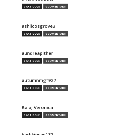
0 ARTICOLE
0 COMENTARII
ashlicosgrove3
0 ARTICOLE
0 COMENTARII
aundreapither
0 ARTICOLE
0 COMENTARII
autumnmgf927
0 ARTICOLE
0 COMENTARII
Balaj Veronica
1 ARTICOLE
0 COMENTARII
barbkinsey137