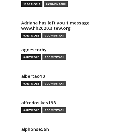
11 ARTICOLE
0 COMENTARII
Adriana has left you 1 message
www.hh2020.sitew.org
0 ARTICOLE
0 COMENTARII
agnescorby
0 ARTICOLE
0 COMENTARII
albertao10
0 ARTICOLE
0 COMENTARII
alfredosikes198
0 ARTICOLE
0 COMENTARII
alphonse56h