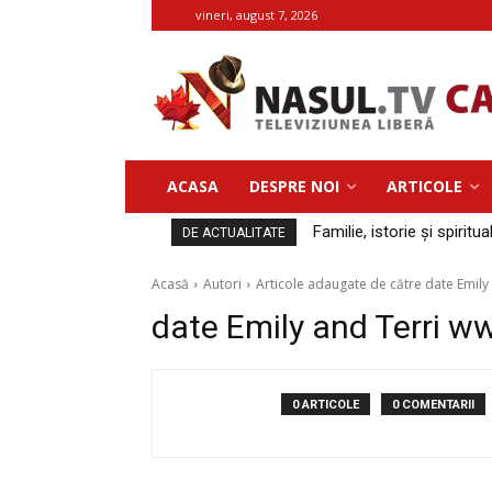
vineri, august 7, 2026
ACASA
DESPRE NOI
ARTICOLE
Familie, istorie și spiritua
DE ACTUALITATE
Acasă
Autori
Articole adaugate de către date Emily
date Emily and Terri w
0 ARTICOLE
0 COMENTARII