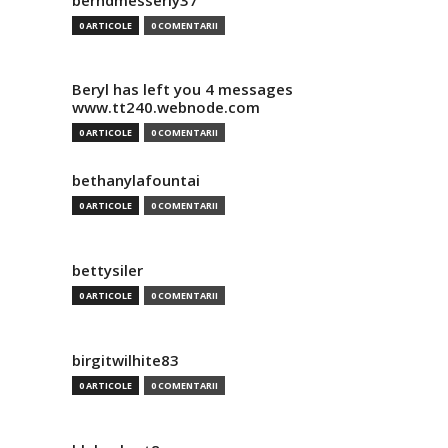
berndmesserly37
0 ARTICOLE
0 COMENTARII
Beryl has left you 4 messages
www.tt240.webnode.com
0 ARTICOLE
0 COMENTARII
bethanylafountai
0 ARTICOLE
0 COMENTARII
bettysiler
0 ARTICOLE
0 COMENTARII
birgitwilhite83
0 ARTICOLE
0 COMENTARII