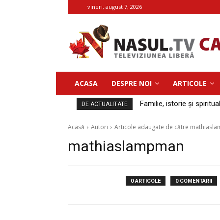
vineri, august 7, 2026
ACASA
DESPRE NOI
ARTICOLE
Familie, istorie și spiritua
DE ACTUALITATE
Acasă
Autori
Articole adaugate de către mathias
mathiaslampman
0 ARTICOLE
0 COMENTARII