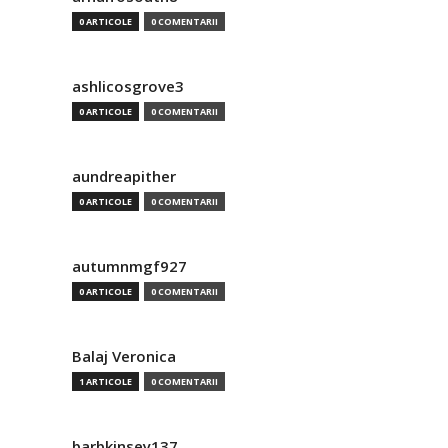
0 ARTICOLE
0 COMENTARII
ashlicosgrove3
0 ARTICOLE
0 COMENTARII
aundreapither
0 ARTICOLE
0 COMENTARII
autumnmgf927
0 ARTICOLE
0 COMENTARII
Balaj Veronica
1 ARTICOLE
0 COMENTARII
barbkinsey137