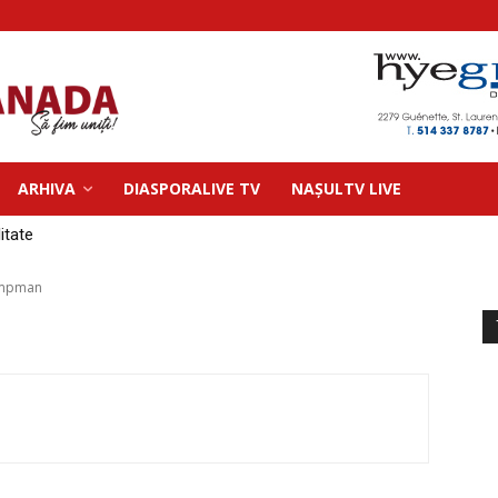
ARHIVA
DIASPORALIVE TV
NAȘULTV LIVE
litate
lampman