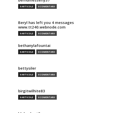
berndmesserly37
0 ARTICOLE
0 COMENTARII
Beryl has left you 4 messages
www.tt240.webnode.com
0 ARTICOLE
0 COMENTARII
bethanylafountai
0 ARTICOLE
0 COMENTARII
bettysiler
0 ARTICOLE
0 COMENTARII
birgitwilhite83
0 ARTICOLE
0 COMENTARII