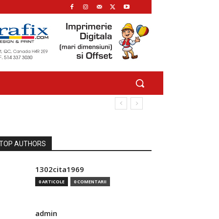
TOP AUTHORS
1302cita1969
0 ARTICOLE
0 COMENTARII
admin