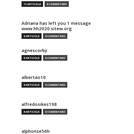
11 ARTICOLE
0 COMENTARII
Adriana has left you 1 message
www.hh2020.sitew.org
0 ARTICOLE
0 COMENTARII
agnescorby
0 ARTICOLE
0 COMENTARII
albertao10
0 ARTICOLE
0 COMENTARII
alfredosikes198
0 ARTICOLE
0 COMENTARII
alphonse56h