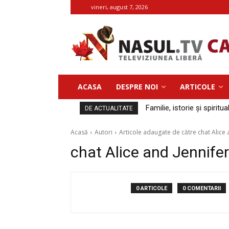
vineri, august 7, 2026
ACASA
DESPRE NOI
ARTICOLE
Familie, istorie și spiritua
DE ACTUALITATE
Acasă
Autori
Articole adaugate de către chat Alic
chat Alice and Jennif
0 ARTICOLE
0 COMENTARII