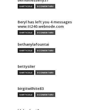
berndmesserly37
0 ARTICOLE
0 COMENTARII
Beryl has left you 4 messages
www.tt240.webnode.com
0 ARTICOLE
0 COMENTARII
bethanylafountai
0 ARTICOLE
0 COMENTARII
bettysiler
0 ARTICOLE
0 COMENTARII
birgitwilhite83
0 ARTICOLE
0 COMENTARII