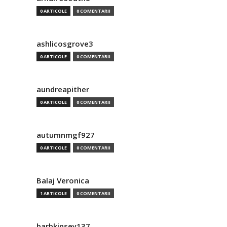
0 ARTICOLE
0 COMENTARII
ashlicosgrove3
0 ARTICOLE
0 COMENTARII
aundreapither
0 ARTICOLE
0 COMENTARII
autumnmgf927
0 ARTICOLE
0 COMENTARII
Balaj Veronica
1 ARTICOLE
0 COMENTARII
barbkinsey137