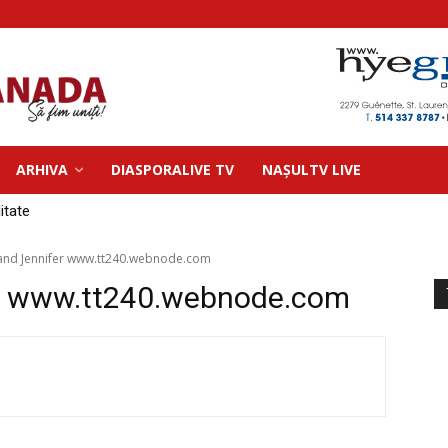
ARHIVA
DIASPORALIVE TV
NAȘULTV LIVE
litate
e and Jennifer www.tt240.webnode.com
er www.tt240.webnode.com