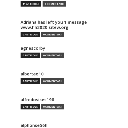
11 ARTICOLE
0 COMENTARII
Adriana has left you 1 message
www.hh2020.sitew.org
0 ARTICOLE
0 COMENTARII
agnescorby
0 ARTICOLE
0 COMENTARII
albertao10
0 ARTICOLE
0 COMENTARII
alfredosikes198
0 ARTICOLE
0 COMENTARII
alphonse56h