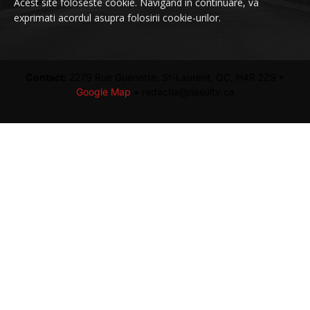
Acest site foloseste cookie. Navigand in continuare, va
exprimati acordul asupra folosirii cookie-urilor.
Contact:
2279 Rue Guénette, St-Laurent, QC, H4R 2Z9 •
Google Map
• redactia@nasultv.ca