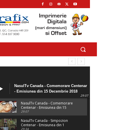
NasulTv Canada - Comemorare Centenar
- Emisiunea din 15 Decembrie 2018
29:07
NasulTv Canada - Comemorare
Centenar - Emisiunea din 15
Decembrie 2018
29:07
NasulTv Canada - Simpozion
Centenar - Emisiunea din 1
Decembrie 2018
29:34