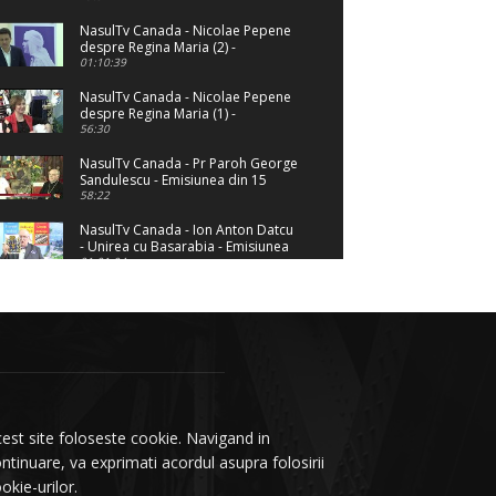
NasulTv Canada - Nicolae Pepene
despre Regina Maria (2) -
Emisiunea din 28 Octombrie 2018
01:10:39
NasulTv Canada - Nicolae Pepene
despre Regina Maria (1) -
Emisiunea din 27 Octombrie 2018
56:30
NasulTv Canada - Pr Paroh George
Sandulescu - Emisiunea din 15
August 2018
58:22
NasulTv Canada - Ion Anton Datcu
- Unirea cu Basarabia - Emisiunea
din 07 Aprilie 2018
01:01:04
NasulTv Canada - Ion Anton Datcu
- Unirea Mica - Emisiunea din 26
ianuarie 2018
57:27
est site foloseste cookie. Navigand in
ntinuare, va exprimati acordul asupra folosirii
okie-urilor.