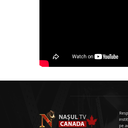
Resp
insti
pe a