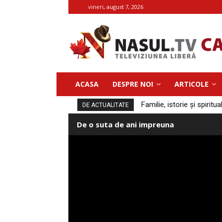
vineri, august 7, 2026
ACASA
DESPRE NOI
ARTICOLE
Familie, istorie și spiritua
DE ACTUALITATE
De o suta de ani impreuna