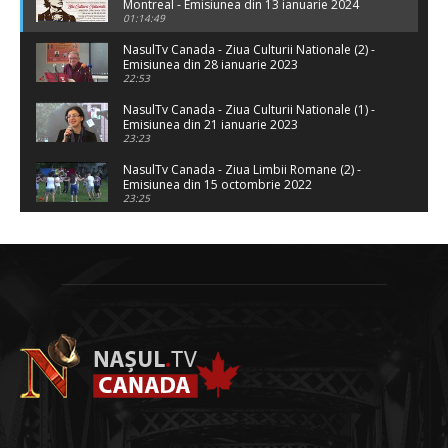
Montreal - Emisiunea din 13 ianuarie 2024
01:14:49
NasulTv Canada - Ziua Culturii Nationale (2) -
Emisiunea din 28 ianuarie 2023
22:53
NasulTv Canada - Ziua Culturii Nationale (1) -
Emisiunea din 21 ianuarie 2023
23:23
NasulTv Canada - Ziua Limbii Romane (2) -
Emisiunea din 15 octombrie 2022
23:25
NasulTv Canada - Ziua Limbii Romane (1) -
Emisiunea din 8 octombrie 2022
23:23
NasulTv Canada - Interviu Protosinghel Maxim
Morariu - Emisiunea din 1 octombrie 2022
23:24
NasulTv Canada - Mihai Eminescu - Ziua
Culturii Nationale - Emisiunea din 15 ianuarie
2022
46:54
EDITIE SPECIALA - 9 IULIE 2Q2Q
01:06:13