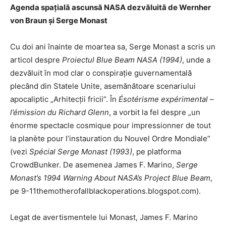
Agenda spațială ascunsă NASA dezvăluită de Wernher
von Braun și Serge Monast
Cu doi ani înainte de moartea sa, Serge Monast a scris un
articol despre
Proiectul Blue Beam NASA (1994)
, unde a
dezvăluit în mod clar o conspirație guvernamentală
plecând din Statele Unite, asemănătoare scenariului
apocaliptic „Arhitecții fricii”. În
Ésotérisme expérimental –
l’émission du Richard Glenn
, a vorbit la fel despre „un
énorme spectacle cosmique pour impressionner de tout
la planète pour l’instauration du Nouvel Ordre Mondiale”
(vezi
Spécial Serge Monast (1993)
, pe platforma
CrowdBunker. De asemenea James F. Marino,
Serge
Monast’s 1994 Warning About NASA’s Project Blue Beam
,
pe 9-11themotherofallblackoperations.blogspot.com).
Legat de avertismentele lui Monast, James F. Marino