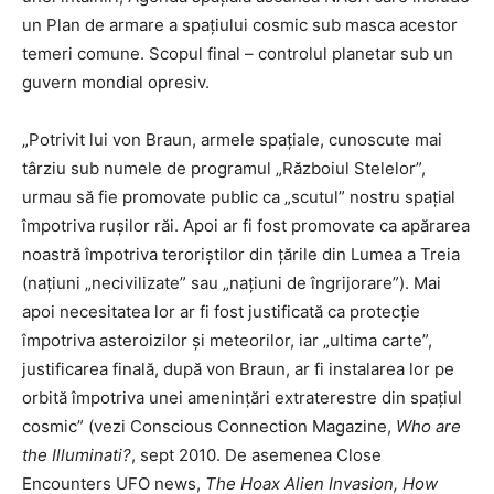
un Plan de armare a spațiului cosmic sub masca acestor
temeri comune. Scopul final – controlul planetar sub un
guvern mondial opresiv.
„Potrivit lui von Braun, armele spațiale, cunoscute mai
târziu sub numele de programul „Războiul Stelelor”,
urmau să fie promovate public ca „scutul” nostru spațial
împotriva rușilor răi. Apoi ar fi fost promovate ca apărarea
noastră împotriva teroriștilor din țările din Lumea a Treia
(națiuni „necivilizate” sau „națiuni de îngrijorare”). Mai
apoi necesitatea lor ar fi fost justificată ca protecție
împotriva asteroizilor și meteorilor, iar „ultima carte”,
justificarea finală, după von Braun, ar fi instalarea lor pe
orbită împotriva unei amenințări extraterestre din spațiul
cosmic” (vezi Conscious Connection Magazine,
Who are
the Illuminati?
, sept 2010. De asemenea Close
Encounters UFO news,
The Hoax Alien Invasion, How