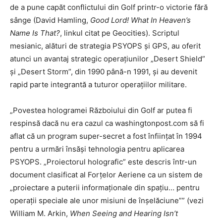
de a pune capăt conflictului din Golf printr-o victorie fără
sânge (David Hamling,
Good Lord! What In Heaven’s
Name Is That?
, linkul citat pe Geocities). Scriptul
mesianic, alături de strategia PSYOPS și GPS, au oferit
atunci un avantaj strategic operațiunilor „Desert Shield”
și „Desert Storm”, din 1990 până-n 1991, și au devenit
rapid parte integrantă a tuturor operațiilor militare.
„Povestea hologramei Războiului din Golf ar putea fi
respinsă dacă nu era cazul ca washingtonpost.com să fi
aflat că un program super-secret a fost înființat în 1994
pentru a urmări însăși tehnologia pentru aplicarea
PSYOPS. „Proiectorul holografic” este descris într-un
document clasificat al Forțelor Aeriene ca un sistem de
„proiectare a puterii informaționale din spațiu… pentru
operații speciale ale unor misiuni de înșelăciune”” (vezi
William M. Arkin,
When Seeing and Hearing Isn’t