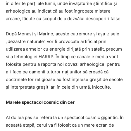
în diferite părți ale lumii, unde învățăturile științifice și
arheologice au indicat că au fost îngropate mistere
arcane, făcute cu scopul de a dezvălui descoperiri false.
După Monast și Marino, aceste cutremure și așa-zisele
„dezastre naturale” vor fi provocate artificial prin
utilizarea armelor cu energie dirijată prin satelit, precum
și a tehnologiei HARRP. În timp ce canalele media vor fi
folosite pentru a raporta noi dovezi arheologice, pentru
a-i face pe oamenii tuturor națiunilor să creadă că
doctrinele lor religioase au fost înțelese greșit de secole
și interpretate greșit iar, în cele din urmă, înlocuite.
Marele spectacol cosmic din cer
Al doilea pas se referă la un spectacol cosmic gigantic. În
această etapă, cerul va fi folosit ca un mare ecran de