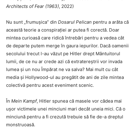
Architects of Fear (1963)
, 2022)
Nu sunt „frumușica” din
Dosarul Pelican
pentru a arăta că
această teorie a conspirației ar putea fi corectă. Doar
mintea curioasă care ridică întrebări pentru a vedea cât
de departe putem merge în gaura iepurilor. Dacă oamenii
secolului trecut l-au văzut pe Hitler drept Mântuitorul
lumii, de ce nu ar crede azi că extratereștrii vor invada
lumea și un nou Împărat ne va salva? Mai mult cu cât
media și Hollywood-ul au pregătit de ani de zile mintea
colectivă pentru acest eveniment scenic.
În
Mein Kampf
, Hitler spunea că masele vor cădea mai
ușor victimele unei minciuni mari decât uneia mici. Că o
minciună pentru a fi crezută trebuie să fie de-a dreptul
monstruoasă.