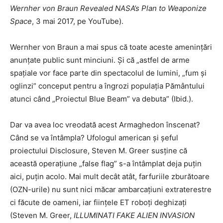
Wernher von Braun Revealed NASA’s Plan to Weaponize
Space
, 3 mai 2017, pe YouTube).
Wernher von Braun a mai spus că toate aceste amenințări
anunțate public sunt minciuni. Și că „astfel de arme
spațiale vor face parte din spectacolul de lumini, „fum și
oglinzi” conceput pentru a îngrozi populația Pământului
atunci când „Proiectul Blue Beam” va debuta” (Ibid.).
Dar va avea loc vreodată acest Armaghedon înscenat?
Când se va întâmpla? Ufologul american și șeful
proiectului Disclosure, Steven M. Greer susține că
această operațiune „false flag” s-a întâmplat deja puțin
aici, puțin acolo. Mai mult decât atât, farfuriile zburătoare
(OZN-urile) nu sunt nici măcar ambarcațiuni extraterestre
ci făcute de oameni, iar ființele ET roboți deghizați
(Steven M. Greer,
ILLUMINATI FAKE ALIEN INVASION