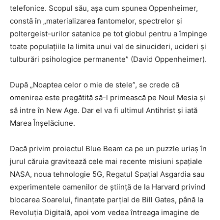
telefonice. Scopul său, așa cum spunea Oppenheimer,
constă în „materializarea fantomelor, spectrelor și
poltergeist-urilor satanice pe tot globul pentru a împinge
toate populațiile la limita unui val de sinucideri, ucideri și
tulburări psihologice permanente” (David Oppenheimer).
După „Noaptea celor o mie de stele”, se crede că
omenirea este pregătită să-l primească pe Noul Mesia și
să intre în New Age. Dar el va fi ultimul Antihrist și iată
Marea Înșelăciune.
Dacă privim proiectul Blue Beam ca pe un puzzle uriaș în
jurul căruia gravitează cele mai recente misiuni spațiale
NASA, noua tehnologie 5G, Regatul Spațial Asgardia sau
experimentele oamenilor de știință de la Harvard privind
blocarea Soarelui, finanțate parțial de Bill Gates, până la
Revoluția Digitală, apoi vom vedea întreaga imagine de