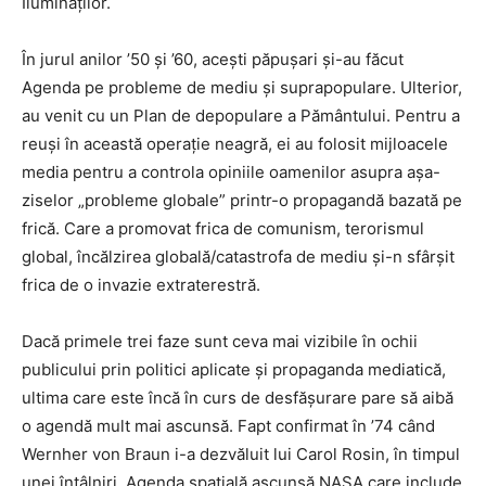
Iluminaților.
În jurul anilor ’50 și ’60, acești păpușari și-au făcut
Agenda pe probleme de mediu și suprapopulare. Ulterior,
au venit cu un Plan de depopulare a Pământului. Pentru a
reuși în această operație neagră, ei au folosit mijloacele
media pentru a controla opiniile oamenilor asupra așa-
ziselor „probleme globale” printr-o propagandă bazată pe
frică. Care a promovat frica de comunism, terorismul
global, încălzirea globală/catastrofa de mediu și-n sfârșit
frica de o invazie extraterestră.
Dacă primele trei faze sunt ceva mai vizibile în ochii
publicului prin politici aplicate și propaganda mediatică,
ultima care este încă în curs de desfășurare pare să aibă
o agendă mult mai ascunsă. Fapt confirmat în ’74 când
Wernher von Braun i-a dezvăluit lui Carol Rosin, în timpul
unei întâlniri, Agenda spațială ascunsă NASA care include