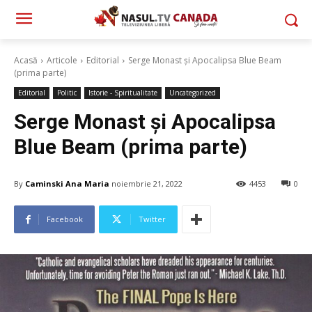
Acasă
Articole
Editorial
Serge Monast și Apocalipsa Blue Beam
(prima parte)
Editorial
Politic
Istorie - Spiritualitate
Uncategorized
Serge Monast și Apocalipsa
Blue Beam (prima parte)
By
Caminski Ana Maria
noiembrie 21, 2022
4453
0
Facebook
Twitter