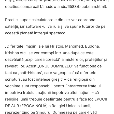
eocities.com/area51/shadowlands/6583/bluebeam.html).
Practic, super-calculatoarele din cer vor coordona
sateliții, iar software-ul va rula și va spune tuturor de pe
această planetă întregul spectacol:
„Diferitele imagini ale lui Hristos, Mahomed, Buddha,
Krishna etc., se vor contopi într-una după ce este
dezvăluită „explicarea corectă” a misterelor, profețiilor și
revelațiilor. Acest „UNUL DUMNEZEU” va funcționa de
fapt ca „anti-Hristos”, care va „explica” că diferitele
scripturi „au fost înțelese greșit” – că religioșii din
vechime sunt responsabili pentru întoarcerea fratelui
împotriva fratelui, națiunii împotriva altei națiuni – că
religiile lumii trebuie desființate pentru a face loc EPOCII
DE AUR (EPOCA NOUĂ) a Religiei Unice a Lumii,
reprezentând pe Singurul Dumnezeu pe care-l văd