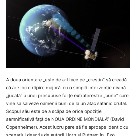
A doua orientare „este de a-l face pe „creștin” să creadă
că are loc o răpire majoră, cu o simplă intervenție divină
„jucată” a unei presupuse forțe extraterestre „bune” care
vine să salveze oamenii buni de la un atac satanic brutal.
Scopul său este de a scăpa de orice opoziție
semnificativă față de NOUA ORDINE MONDIALĂ” (David
Oppenheimer). Acest lucru pare să fie aproape identic cu
scenariul descris de autorii Horn și Putnam în „Exo