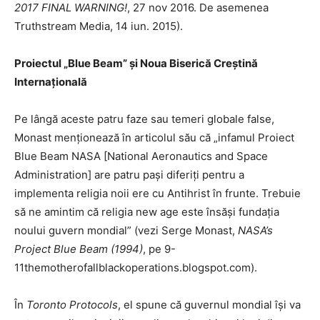
2017 FINAL WARNING!
, 27 nov 2016. De asemenea
Truthstream Media, 14 iun. 2015).
Proiectul „Blue Beam” și Noua Biserică Creștină
Internațională
Pe lângă aceste patru faze sau temeri globale false,
Monast menționează în articolul său că „infamul Proiect
Blue Beam NASA [National Aeronautics and Space
Administration] are patru pași diferiți pentru a
implementa religia noii ere cu Antihrist în frunte. Trebuie
să ne amintim că religia new age este însăși fundația
noului guvern mondial” (vezi Serge Monast,
NASA’s
Project Blue Beam
(1994)
, pe 9-
11themotherofallblackoperations.blogspot.com).
În
Toronto Protocols
, el spune că guvernul mondial își va