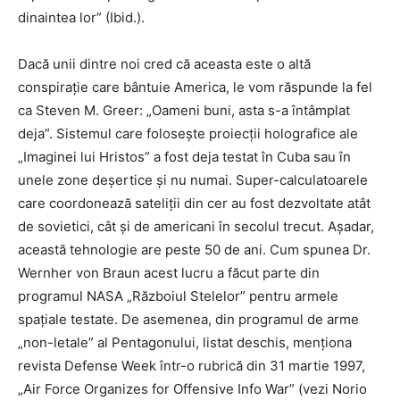
dinaintea lor” (Ibid.).
Dacă unii dintre noi cred că aceasta este o altă
conspirație care bântuie America, le vom răspunde la fel
ca Steven M. Greer: „Oameni buni, asta s-a întâmplat
deja”. Sistemul care folosește proiecții holografice ale
„Imaginei lui Hristos” a fost deja testat în Cuba sau în
unele zone deșertice și nu numai. Super-calculatoarele
care coordonează sateliții din cer au fost dezvoltate atât
de sovietici, cât și de americani în secolul trecut. Așadar,
această tehnologie are peste 50 de ani. Cum spunea Dr.
Wernher von Braun acest lucru a făcut parte din
programul NASA „Războiul Stelelor” pentru armele
spațiale testate. De asemenea, din programul de arme
„non-letale” al Pentagonului, listat deschis, menționa
revista Defense Week într-o rubrică din 31 martie 1997,
„Air Force Organizes for Offensive Info War” (vezi Norio