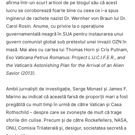
afirma într-un scurt articol de pe blogul său că acest
lucru se coroborează foarte bine cu ceea ce i-a spus
inginerul de rachete nazist Dr. Wernher von Braun lui Dr.
Carol Rosin. Anume, cu privire la o operațiune
guvernamentală neagră în SUA pentru instaurarea unui
guvern comunist global sub pretextul unei invazii OZN în
masă. Mai ales cu cartea lui Thomas Horn și Cris Putnam,
Exo Vaticana Petrus Romanus: Project L.U.C.I.F.E.R., and
the Vatican’s Astonishing Plan for the Arrival of an Alien
Savior (2013)
.
Ambii jurnaliști de investigație, Serge Monast și James F.
Marino au indicat că această farsă de proporții mari a fost
pregătită cu mult timp în urmă de către Vatican și Casa
Rothschild – despre care se zvonește de mult că trage
sforile din culise. Precum și de către Rockefellers, NASA,
ONU, Comisia Trilaterală și, desigur, societatea secretă a