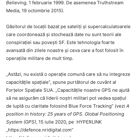
Believing
, 1 februarie 1999. De asemenea Truthstream
Media, 19 octombrie 2015).
Găsitorul de locații bazat pe sateliți și supercalculatoarele
care coordonează și stochează date nu sunt teorii ale
conspirației sau povești SF. Este tehnologia foarte
avansată din zilele noastre și ceva care a fost folosit în
operațiile militare de mult timp.
„Astăzi, nu există o operație comună care să nu integreze
capacitățile spațiale”, spune purtătorul de cuvânt al
Forțelor Spațiale SUA. „Capacitățile noastre GPS ne ajută
să ne asigurăm că liderii noștri militari pot vedea spațiul
de luptă cu claritate folosind Blue Force Tracking” (vezi
A
position in history: 25 years of GPS. Global Positioning
System (GPS)
, 15 iulie 2020, pe HYPERLINK
„https://defence.nridigital.com”