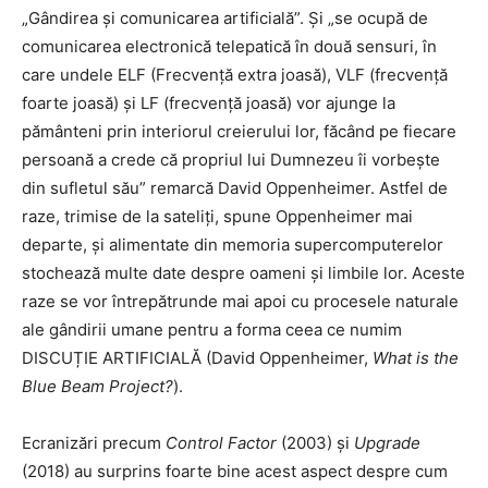
„Gândirea și comunicarea artificială”. Și „se ocupă de
comunicarea electronică telepatică în două sensuri, în
care undele ELF (Frecvență extra joasă), VLF (frecvență
foarte joasă) și LF (frecvență joasă) vor ajunge la
pământeni prin interiorul creierului lor, făcând pe fiecare
persoană a crede că propriul lui Dumnezeu îi vorbește
din sufletul său” remarcă David Oppenheimer. Astfel de
raze, trimise de la sateliți, spune Oppenheimer mai
departe, și alimentate din memoria supercomputerelor
stochează multe date despre oameni și limbile lor. Aceste
raze se vor întrepătrunde mai apoi cu procesele naturale
ale gândirii umane pentru a forma ceea ce numim
DISCUȚIE ARTIFICIALĂ (David Oppenheimer,
What is the
Blue Beam Project?
).
Ecranizări precum
Control Factor
(2003) și
Upgrade
(2018) au surprins foarte bine acest aspect despre cum