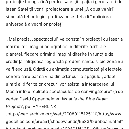
proiecție holografică pentru sateliții spațiali generatori de
laser. Sateliții vor fi proiectoarele unei „A doua veniri”
simulată tehnologic, pretinzând astfel a fi împlinirea
universală a vechilor profeții:
„Mai precis, „spectacolul” va consta în proiecții cu laser a
mai multor imagini holografice în diferite părți ale
planetei, fiecare primind imagini diferite în funcție de
credința religioasă regională predominantă. Nicio zonă nu
va fi exclusă. Odată cu animația computerizată și efectele
sonore care par să vină din adâncurile spațiului, adepții
uimiți ai diferitelor crezuri vor asista la întoarcerea lui
Mesia într-o realitate spectaculos de convingătoare” (a se
vedea David Oppenheimer,
What is the Blue Beam
Project?
, pe HYPERLINK
„http://web.archive.org/web/20080115125110/http://www.
geocities.com/area51/shadowlands/6583/bluebeam.html”
http://web.archive.org/web/20080115125110/http://www.g