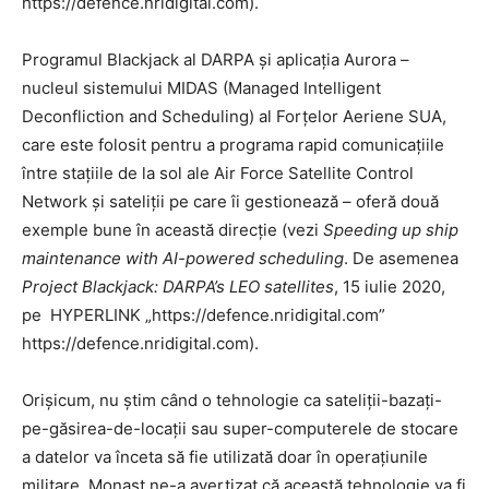
https://defence.nridigital.com).
Programul Blackjack al DARPA și aplicația Aurora –
nucleul sistemului MIDAS (Managed Intelligent
Deconfliction and Scheduling) al Forțelor Aeriene SUA,
care este folosit pentru a programa rapid comunicațiile
între stațiile de la sol ale Air Force Satellite Control
Network și sateliții pe care îi gestionează – oferă două
exemple bune în această direcție (vezi
Speeding up ship
maintenance with AI-powered scheduling
. De asemenea
Project Blackjack: DARPA’s LEO satellites
, 15 iulie 2020,
pe HYPERLINK „https://defence.nridigital.com”
https://defence.nridigital.com).
Orișicum, nu știm când o tehnologie ca sateliții-bazați-
pe-găsirea-de-locații sau super-computerele de stocare
a datelor va înceta să fie utilizată doar în operațiunile
militare. Monast ne-a avertizat că această tehnologie va fi