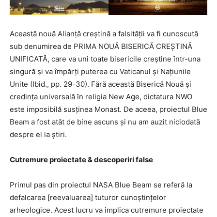
Această nouă Alianță creștină a falsității va fi cunoscută
sub denumirea de PRIMA NOUĂ BISERICĂ CREȘTINĂ
UNIFICATĂ, care va uni toate bisericile creștine într-una
singură și va împărți puterea cu Vaticanul și Națiunile
Unite (Ibid., pp. 29-30). Fără această Biserică Nouă și
credința universală în religia New Age, dictatura NWO
este imposibilă susținea Monast. De aceea, proiectul Blue
Beam a fost atât de bine ascuns și nu am auzit niciodată
despre el la știri.
Cutremure proiectate & descoperiri false
Primul pas din proiectul NASA Blue Beam se referă la
defalcarea [reevaluarea] tuturor cunoștințelor
arheologice. Acest lucru va implica cutremure proiectate