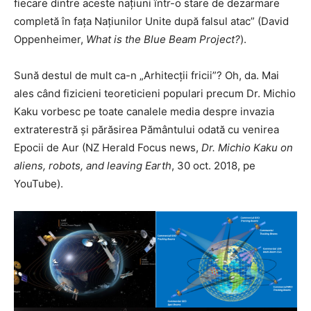
fiecare dintre aceste națiuni într-o stare de dezarmare
completă în fața Națiunilor Unite după falsul atac” (David
Oppenheimer,
What is the Blue Beam Project?
).
Sună destul de mult ca-n „Arhitecții fricii”? Oh, da. Mai
ales când fizicieni teoreticieni populari precum Dr. Michio
Kaku vorbesc pe toate canalele media despre invazia
extraterestră și părăsirea Pământului odată cu venirea
Epocii de Aur (NZ Herald Focus news,
Dr. Michio Kaku on
aliens, robots, and leaving Earth
, 30 oct. 2018, pe
YouTube).