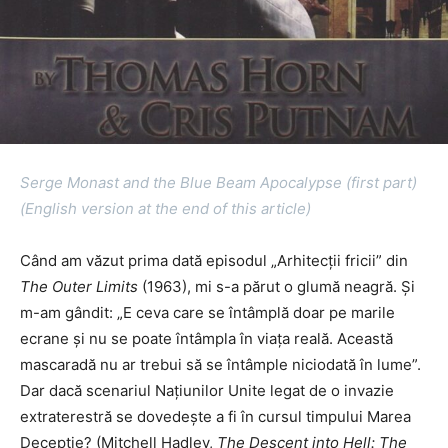
Serge Monast and the Blue Beam Apocalypse (first part)
(English version at the end of this article)
Când am văzut prima dată episodul „Arhitecții fricii” din
The Outer Limits
(1963), mi s-a părut o glumă neagră. Și
m-am gândit: „E ceva care se întâmplă doar pe marile
ecrane și nu se poate întâmpla în viața reală. Această
mascaradă nu ar trebui să se întâmple niciodată în lume”.
Dar dacă scenariul Națiunilor Unite legat de o invazie
extraterestră se dovedește a fi în cursul timpului Marea
Decepție? (Mitchell Hadley,
The Descent into Hell: The