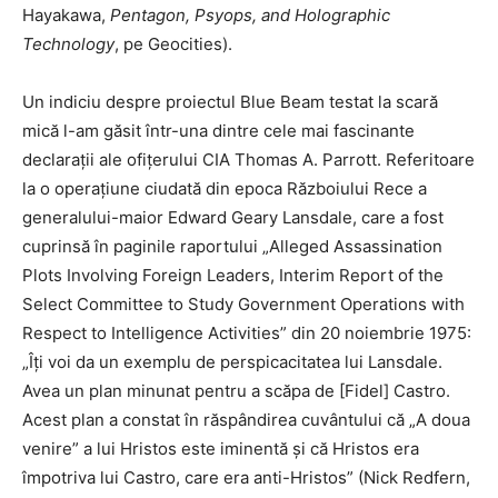
Hayakawa,
Pentagon, Psyops, and Holographic
Technology
, pe Geocities).
Un indiciu despre proiectul Blue Beam testat la scară
mică l-am găsit într-una dintre cele mai fascinante
declarații ale ofițerului CIA Thomas A. Parrott. Referitoare
la o operațiune ciudată din epoca Războiului Rece a
generalului-maior Edward Geary Lansdale, care a fost
cuprinsă în paginile raportului „Alleged Assassination
Plots Involving Foreign Leaders, Interim Report of the
Select Committee to Study Government Operations with
Respect to Intelligence Activities” din 20 noiembrie 1975:
„Îți voi da un exemplu de perspicacitatea lui Lansdale.
Avea un plan minunat pentru a scăpa de [Fidel] Castro.
Acest plan a constat în răspândirea cuvântului că „A doua
venire” a lui Hristos este iminentă și că Hristos era
împotriva lui Castro, care era anti-Hristos” (Nick Redfern,