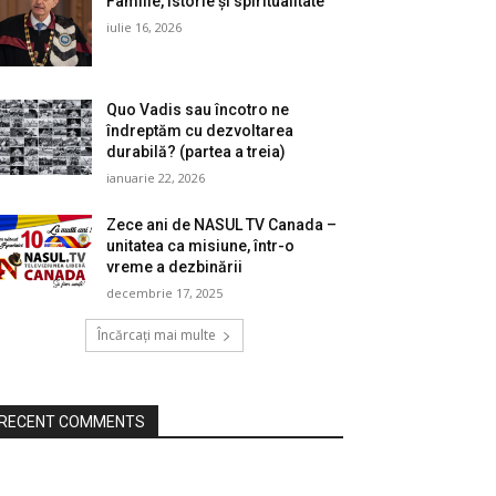
Familie, istorie și spiritualitate
iulie 16, 2026
Quo Vadis sau încotro ne
îndreptăm cu dezvoltarea
durabilă? (partea a treia)
ianuarie 22, 2026
Zece ani de NASUL TV Canada –
unitatea ca misiune, într-o
vreme a dezbinării
decembrie 17, 2025
Încărcați mai multe
RECENT COMMENTS