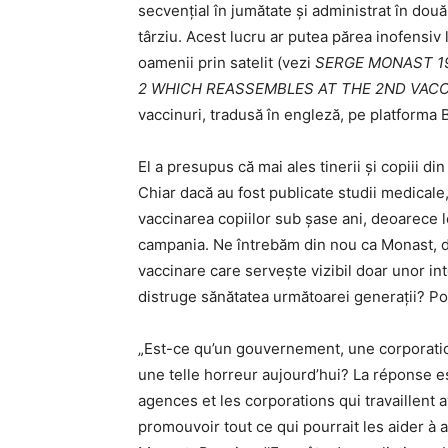
secvenţial în jumătate şi administrat în două
târziu. Acest lucru ar putea părea inofensiv l
oamenii prin satelit (vezi
SERGE MONAST 19
2 WHICH REASSEMBLES AT THE 2ND VACC
vaccinuri, tradusă în engleză, pe platforma
El a presupus că mai ales tinerii și copiii d
Chiar dacă au fost publicate studii medicale
vaccinarea copiilor sub șase ani, deoarece l
campania. Ne întrebăm din nou ca Monast, 
vaccinare care servește vizibil doar unor int
distruge sănătatea următoarei generații? Poa
„Est-ce qu’un gouvernement, une corporati
une telle horreur aujourd’hui? La réponse 
agences et les corporations qui travaillent
promouvoir tout ce qui pourrait les aider à a