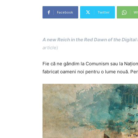
Facebook
Twitter
Wh
A new Reich in the Red Dawn of the Digital
articl
e)
Fie că ne gândim la Comunism sau la Național
fabricat oameni noi pentru o lume nouă. Pen