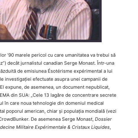
ilor ’90 marele pericol cu care umanitatea va trebui să
z”) decât jurnalistul canadian Serge Monast. Într-una
, găzduită de emisiunea Ésotérisme expérimental a lui
le investigației efectuate asupra unei campanii de
. El expune, de asemenea, un document nepublicat,
e FEMA din SUA: „Cele 13 lagăre de concentrare secrete
ul în care noua tehnologie din domeniul medical
otal poporul american, chiar și populația mondială (vezi
a CrowdBunker. De asemenea Serge Monast,
Dossier
decine Militaire Expérimentale & Cristaux Liquides
,