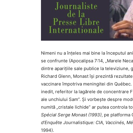
Nimeni nu a înțeles mai bine la începutul an
se confrunte (Apocalipsa 7:14, „Marele Neca
dintre aparițiile sale publice la televiziune
Richard Glenn, Monast își prezintă rezultate
vaccinare împotriva meningitei din Québec
inedit, referitor la lagărele de concentrar
ale unchiului Sam”. Și vorbește despre mod
numită „cristale lichide” ar putea controla t
Spécial Serge Monast (1993)
, pe platform
d’Enquête Journalistique: CIA, Vaccinés, Mé
1994).