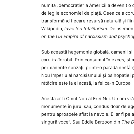
numita „democrație” a Americii a devenit o 
de legile economiei de piață. Ceea ce a coru
transformând fiecare resursă naturală și fiin
Wikipedia,
Inverted totalitarism
. De asemen
on the US Empire of narcissism and psycho
Sub această hegemonie globală, oamenii și-au
care i-a înrobit. Prin consumul în exces, st
permanente senzații printr-o paradă nesfârș
Nou Imperiu al narcisismului și psihopatiei p
rătăcire este la el acasă, la fel ca-n Europa.
Acesta ar fi Omul Nou al Erei Noi. Un om vrăjit
monumente în jurul său, condus doar de ego
pentru aproapele aflat la nevoie. El ar fi pe 
singură voce”. Sau Eddie Barzoon din
The D