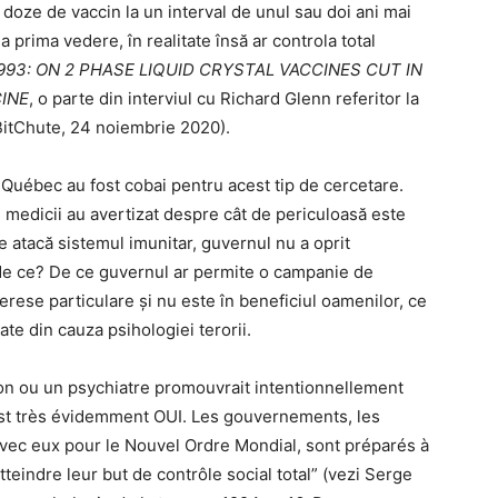
 doze de vaccin la un interval de unul sau doi ani mai
a prima vedere, în realitate însă ar controla total
93: ON 2 PHASE LIQUID CRYSTAL VACCINES CUT IN
INE
, o parte din interviul cu Richard Glenn referitor la
 BitChute, 24 noiembrie 2020).
in Québec au fost cobai pentru acest tip de cercetare.
, medicii au avertizat despre cât de periculoasă este
e atacă sistemul imunitar, guvernul nu a oprit
de ce? De ce guvernul ar permite o campanie de
erese particulare și nu este în beneficiul oamenilor, ce
te din cauza psihologiei terorii.
on ou un psychiatre promouvrait intentionnellement
est très évidemment OUI. Les gouvernements, les
 avec eux pour le Nouvel Ordre Mondial, sont préparés à
tteindre leur but de contrôle social total” (vezi Serge