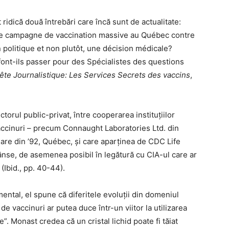
 ridică două întrebări care încă sunt de actualitate:
ère campagne de vaccination massive au Québec contre
n politique et non plutôt, une décision médicale?
font-ils passer pour des Spécialistes des questions
ête Journalistique: Les Services Secrets des vaccins
,
torul public-privat, între cooperarea instituțiilor
accinuri – precum Connaught Laboratories Ltd. din
re din ’92, Québec, și care aparținea de CDC Life
rânse, de asemenea posibil în legătură cu CIA-ul care ar
(Ibid., pp. 40-44).
ental, el spune că diferitele evoluții din domeniul
de vaccinuri ar putea duce într-un viitor la utilizarea
e”. Monast credea că un cristal lichid poate fi tăiat