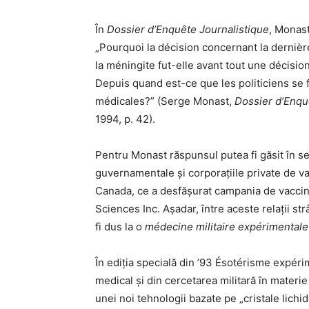
În
Dossier d’Enquête Journalistique
, Monast
„Pourquoi la décision concernant la derni
la méningite fut-elle avant tout une décisio
Depuis quand est-ce que les politiciens se 
médicales?” (Serge Monast,
Dossier d’Enqu
1994, p. 42).
Pentru Monast răspunsul putea fi găsit în sec
guvernamentale și corporațiile private de v
Canada, ce a desfășurat campania de vaccina
Sciences Inc. Așadar, între aceste relații st
fi dus la o
médecine militaire expérimentale
În ediția specială din ’93 Ésotérisme expérim
medical și din cercetarea militară în materie 
unei noi tehnologii bazate pe „cristale lichid