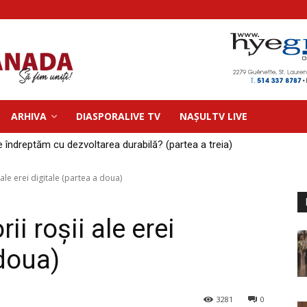
ARHIVA
DIASPORALIVE TV
NAȘULTV LIVE
 îndreptăm cu dezvoltarea durabilă? (partea a treia)
 ale erei digitale (partea a doua)
ii roșii ale erei
 doua)
3281
0