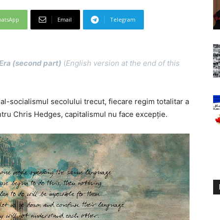
atsApp
Email
Telegram
 Era (second part)
(
English version at the end of this
-socialismul secolului trecut, fiecare regim totalitar a
tru Chris Hedges, capitalismul nu face excepție.