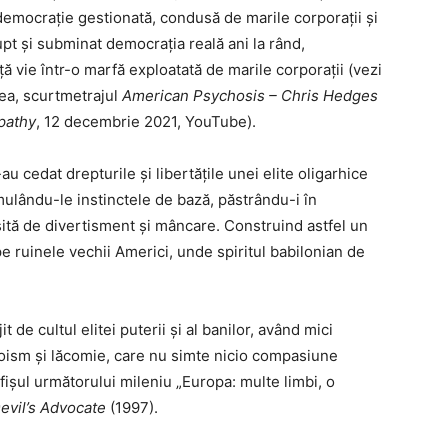
democrație gestionată, condusă de marile corporații și
pt și subminat democrația reală ani la rând,
ță vie într-o marfă exploatată de marile corporații (vezi
ea, scurtmetrajul
American Psychosis – Chris Hedges
pathy
, 12 decembrie 2021, YouTube).
 cedat drepturile și libertățile unei elite oligarhice
imulându-le instinctele de bază, păstrându-i în
ită de divertisment și mâncare. Construind astfel un
e ruinele vechii Americi, unde spiritul babilonian de
 de cultul elitei puterii și al banilor, având mici
ism și lăcomie, care nu simte nicio compasiune
afișul următorului mileniu „Europa: multe limbi, o
evil’s Advocate
(1997).