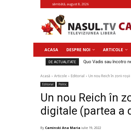
sâmbătă, august 8, 2026
ACASA
DESPRE NOI
ARTICOLE
Quo Vadis sau încotro ne
DE ACTUALITATE
Acasă
Articole
Editorial
Un nou Reich în zorii roșii
Editorial
Politic
Un nou Reich în zor
digitale (partea a
By
Caminski Ana Maria
iulie 19, 2022