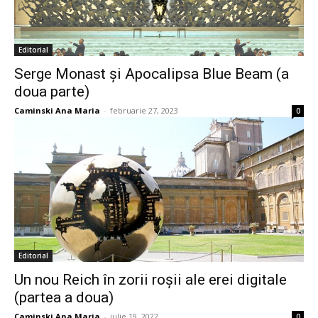
Editorial
Serge Monast și Apocalipsa Blue Beam (a
doua parte)
Caminski Ana Maria
-
februarie 27, 2023
0
Editorial
Un nou Reich în zorii roșii ale erei digitale
(partea a doua)
Caminski Ana Maria
-
iulie 19, 2022
0