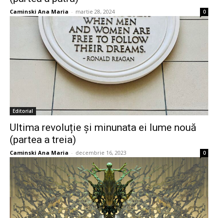
Caminski Ana Maria
-
martie 28, 2024
0
Editorial
Ultima revoluție și minunata ei lume nouă
(partea a treia)
Caminski Ana Maria
-
decembrie 16, 2023
0