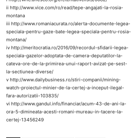
ii http://www.vice.com/ro/read/tepe-angajati-la-rosia-
montana
iii http://www.romaniacurata.ro/alerta-documente-legea-
speciala-pentru-gaze-bate-legea-speciala-pentru-rosia-
montana/
iv http://meritocratia.ro/2016/09/recordul-sfidarii-legea-
speciala-gazelor-adoptata-de-camera-deputatilor-la-
cateva-ore-de-la-primirea-unui-raport-avizat-pe-sest-
la-sectiunea-diverse/
v http://www.dailybusiness.ro/stiri-companii/mining-
watch-proiectul-minier-de-la-certej-a-inceput-ilegal-
fara-autorizatii-103835/
vi http://www.gandul.info/financiar/acum-43-de-ani-la-
ora-5-dimineata-acesti-romani-mureau-in-tacere-la-
certej-13456249