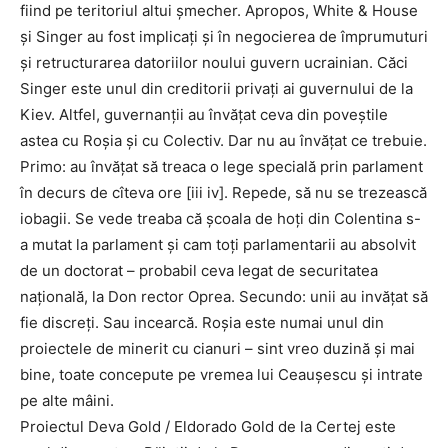
fiind pe teritoriul altui șmecher. Apropos, White & House
și Singer au fost implicați și în negocierea de împrumuturi
și retructurarea datoriilor noului guvern ucrainian. Căci
Singer este unul din creditorii privați ai guvernului de la
Kiev. Altfel, guvernanții au învățat ceva din poveștile
astea cu Roșia și cu Colectiv. Dar nu au învățat ce trebuie.
Primo: au învățat să treaca o lege specială prin parlament
în decurs de cîteva ore [iii iv]. Repede, să nu se trezească
iobagii. Se vede treaba că școala de hoți din Colentina s-
a mutat la parlament și cam toți parlamentarii au absolvit
de un doctorat – probabil ceva legat de securitatea
națională, la Don rector Oprea. Secundo: unii au invățat să
fie discreți. Sau incearcă. Roșia este numai unul din
proiectele de minerit cu cianuri – sint vreo duzină și mai
bine, toate concepute pe vremea lui Ceaușescu și intrate
pe alte mâini.
Proiectul Deva Gold / Eldorado Gold de la Certej este