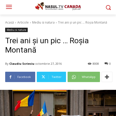
Acasă
Articole
Mediu si natura
Trei ani și un pic ... Roșia Montană
Mediu si natura
Trei ani și un pic … Roșia
Montană
By
Claudiu Scrieciu
octombrie 27, 2016
8008
0
Facebook
Twitter
WhatsApp