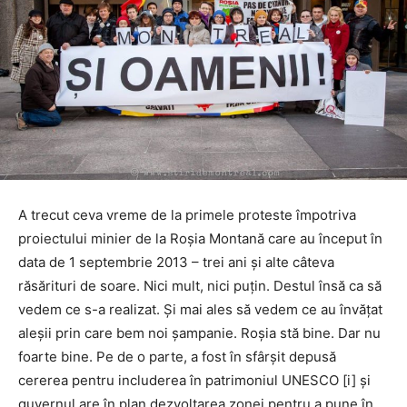
A trecut ceva vreme de la primele proteste împotriva
proiectului minier de la Roșia Montană care au început în
data de 1 septembrie 2013 – trei ani și alte câteva
răsărituri de soare. Nici mult, nici puțin. Destul însă ca să
vedem ce s-a realizat. Și mai ales să vedem ce au învățat
aleșii prin care bem noi șampanie. Roșia stă bine. Dar nu
foarte bine. Pe de o parte, a fost în sfârșit depusă
cererea pentru includerea în patrimoniul UNESCO [i] și
guvernul are în plan dezvoltarea zonei pentru a pune în