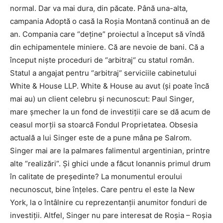
normal. Dar va mai dura, din păcate. Până una-alta,
campania Adoptă o casă la Roșia Montană continuă an de
an. Compania care “deține” proiectul a început să vîndă
din echipamentele miniere. Că are nevoie de bani. Că a
început niște proceduri de “arbitraj“ cu statul român.
Statul a angajat pentru “arbitraj“ serviciile cabinetului
White & House LLP. White & House au avut (și poate încă
mai au) un client celebru și necunoscut: Paul Singer,
mare șmecher la un fond de investiții care se dă acum de
ceasul morții sa stoarcă Fondul Proprietatea. Obsesia
actuală a lui Singer este de a pune mâna pe Salrom.
Singer mai are la palmares falimentul argentinian, printre
alte “realizări“. Și ghici unde a făcut Ionannis primul drum
în calitate de președinte? La monumentul eroului
necunoscut, bine înțeles. Care pentru el este la New
York, la o întâlnire cu reprezentanții anumitor fonduri de
investiții. Altfel, Singer nu pare interesat de Roșia – Roșia