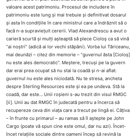
valoare acest patrimoniu. Procesul de includere în
patrimoniu este lung și mai trebuie și definitivat dosarul
și asta în condițiile în care ministrul care a îndrăznit să o
facă n-a supraviețuit cererii. Vlad Alexandrescu a avut o
carieră scurtă și mulți așteaptă să plece Cioloș ca să vină
“ai noștri” (adică ai lor vechi stăpâni). Vorba lui Tăriceanu,
mai deunăzi – citez din memorie – “guvernul ăsta [Cioloș]
nu este ales democratic“. Meștere, trecuși pe la guvern
dar erai prea ocupat să nu stai la coadă și n-ai aflat:
guvernul nu este ales niciodată. Nu te stresa, ancheta
despre Sterling Resources este și ea pe undeva. Stă la
coadă, dar este… Unii roșieni s-au trezit din visul RMGC
[ii]. Unii au dat RMGC în judecată pentru a încerca să
recupereze ceva din viața care a trecut pe lingă ei. Câțiva
– în frunte cu primarul – au ramas să îl aștepte pe John
Cargo (poate vă spun cine este omul, dar nu azi). Încet-
încet relațiile sociale dintre oameni încep să revină la