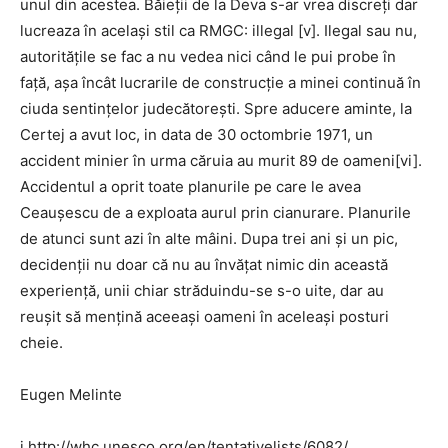
unul din acestea. Băieții de la Deva s-ar vrea discreți dar
lucreaza în același stil ca RMGC: illegal [v]. Ilegal sau nu,
autoritățile se fac a nu vedea nici când le pui probe în
față, așa încât lucrarile de construcție a minei continuă în
ciuda sentințelor judecătorești. Spre aducere aminte, la
Certej a avut loc, in data de 30 octombrie 1971, un
accident minier în urma căruia au murit 89 de oameni[vi].
Accidentul a oprit toate planurile pe care le avea
Ceaușescu de a exploata aurul prin cianurare. Planurile
de atunci sunt azi în alte mâini. Dupa trei ani și un pic,
decidenții nu doar că nu au învățat nimic din această
experiență, unii chiar străduindu-se s-o uite, dar au
reușit să mențină aceeași oameni în aceleași posturi
cheie.
Eugen Melinte
i http://whc.unesco.org/en/tentativelists/6082/