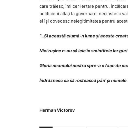
care trăiesc, îmi cer iertare pentru, încălca
politicieni aflați la guvernare necinstesc va
ei își dovedesc nelegitimitatea pentru aceste
“…Și această ciumă-n lume și aceste creatu
Nici rușine n-au să ieie în smintitele lor guri
Gloria neamului nostru spre-a o face de oc
Îndrăznesc ca să rostească pân’ și numele t
Herman Victorov