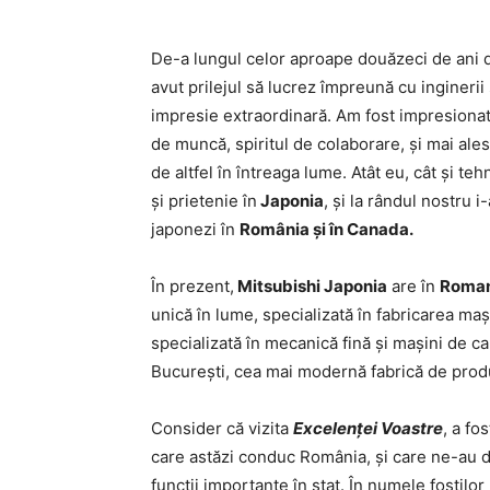
De-a lungul celor aproape douăzeci de ani d
avut prilejul să lucrez împreună cu inginerii
impresie extraordinară. Am fost impresionat d
de muncă, spiritul de colaborare, și mai ales
de altfel în întreaga lume. Atât eu, cât și te
și prietenie în
Japonia
, și la rândul nostru 
japonezi în
România și în Canada.
În prezent,
Mitsubishi Japonia
are în
Roman
unică în lume, specializată în fabricarea mași
specializată în mecanică fină și mașini de ca
București, cea mai modernă fabrică de produ
Consider că vizita
Excelenței Voastre
, a fo
care astăzi conduc România, și care ne-au d
funcții importante în stat. În numele foștilor