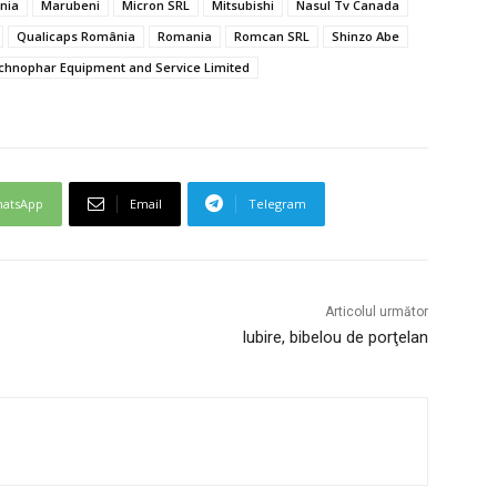
nia
Marubeni
Micron SRL
Mitsubishi
Nasul Tv Canada
Qualicaps România
Romania
Romcan SRL
Shinzo Abe
chnophar Equipment and Service Limited
atsApp
Email
Telegram
Articolul următor
Iubire, bibelou de porţelan