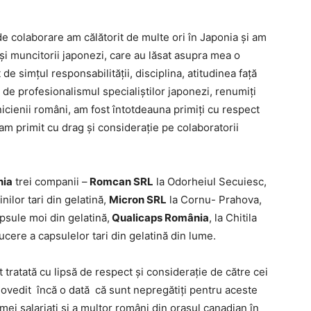
e colaborare am călătorit de multe ori în Japonia și am
 și muncitorii japonezi, care au lăsat asupra mea o
e simțul responsabilității, disciplina, atitudinea față
 de profesionalismul specialiștilor japonezi, renumiți
hnicienii români, am fost întotdeauna primiți cu respect
i-am primit cu drag și considerație pe colaboratorii
ia
trei companii –
Romcan SRL
la Odorheiul Secuiesc,
nilor tari din gelatină,
Micron SRL
la Cornu- Prahova,
psule moi din gelatină,
Qualicaps România
, la Chitila
cere a capsulelor tari din gelatină din lume.
st tratată cu lipsă de respect și considerație de către cei
ovedit încă o dată că sunt nepregătiți pentru aceste
 mei salariați și a multor români din orașul canadian în