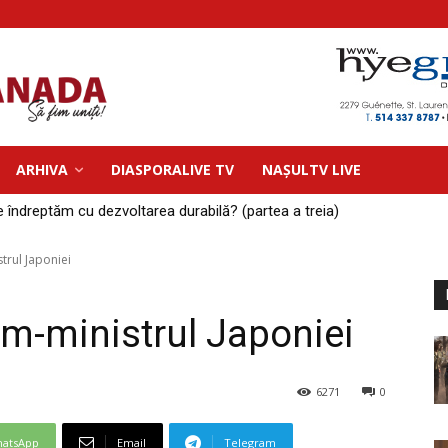
ARHIVA
DIASPORALIVE TV
NAȘULTV LIVE
 îndreptăm cu dezvoltarea durabilă? (partea a treia)
trul Japoniei
im-ministrul Japoniei
6271
0
atsApp
Email
Telegram