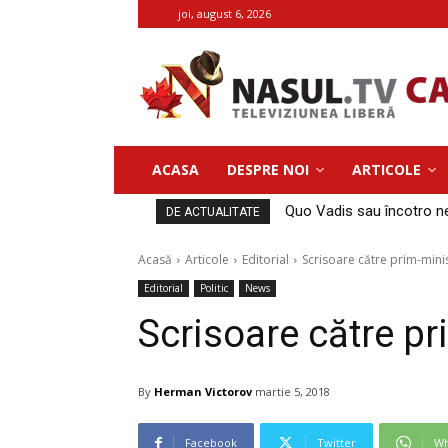
joi, august 6, 2026
ACASA
DESPRE NOI
ARTICOLE
Quo Vadis sau încotro ne
DE ACTUALITATE
Acasă
Articole
Editorial
Scrisoare către prim-minis
Editorial
Politic
News
Scrisoare către pr
By
Herman Victorov
martie 5, 2018
Facebook
Twitter
Wh