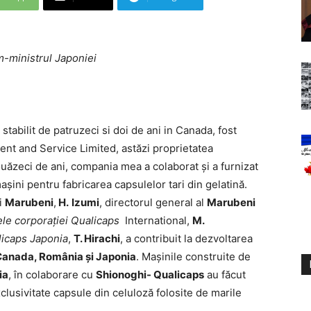
m-ministrul Japoniei
 stabilit de patruzeci si doi de ani in Canada, fost
nt and Service Limited, astăzi proprietatea
uăzeci de ani, compania mea a colaborat și a furnizat
șini pentru fabricarea capsulelor tari din gelatină.
i
Marubeni
,
H.
Izumi
, directorul general al
Marubeni
le corporației Qualicaps
International,
M.
icaps Japonia
,
T. Hirachi
, a contribuit la dezvoltarea
anada, România și Japonia
. Mașinile construite de
ia
, în colaborare cu
Shionoghi- Qualicaps
au făcut
lusivitate capsule din celuloză folosite de marile