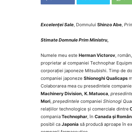
Excelenței Sale
, Domnului
Shinzo Abe
,
Pri
Stimate Domnule Prim Ministru
,
Numele meu este
Herman Victorov
, român,
proprietar al companiei Technophar Equipme
corporației japoneze Mitsubishi. Timp de do
companiei japoneze
Shionoghi Qualicaps
ma
Colaborarea mea cu presedintele companie
Machinery Division,
K. Matuoca
,
presedinte
Mori
,
președintele
companiei
Shionogi Qual
relațiilor technologice și comerciale dintre
C
compania
Technophar
, în
Canada și Român
posibil ca
Japonia
să producă aproape în exc
companii farmaceutice.