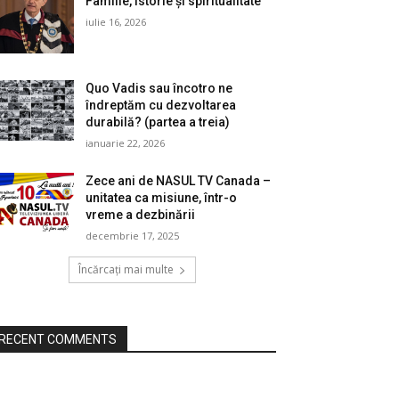
Familie, istorie și spiritualitate
iulie 16, 2026
Quo Vadis sau încotro ne
îndreptăm cu dezvoltarea
durabilă? (partea a treia)
ianuarie 22, 2026
Zece ani de NASUL TV Canada –
unitatea ca misiune, într-o
vreme a dezbinării
decembrie 17, 2025
Încărcați mai multe
RECENT COMMENTS