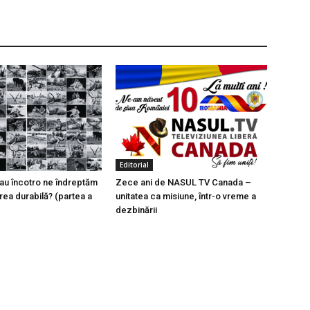
Editorial
au încotro ne îndreptăm
Zece ani de NASUL TV Canada –
rea durabilă? (partea a
unitatea ca misiune, într-o vreme a
dezbinării