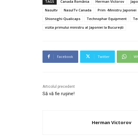
TAGS
Canada România
Herman Victorov
Japo
Nasultv
NasulTv Canada
Prim -Ministru Japoniei
Shionoghi-Qualicaps
Technophar Equipment
Te
vizita primului ministru al Japoniei la București
Facebook
Twitter
Wh
Articolul precedent
Să vă fie rușine!
Herman Victorov