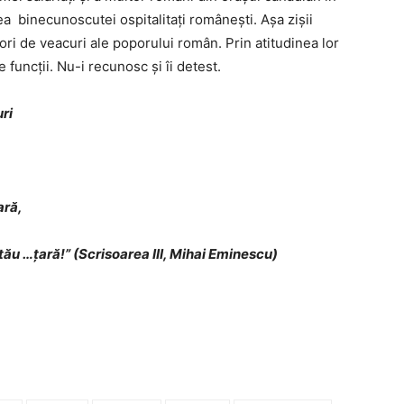
rea binecunoscutei ospitalitați românești. Așa zișii
lori de veacuri ale poporului român. Prin atitudinea lor
 funcții. Nu-i recunosc și îi detest.
ri
ară,
ău …țară!” (Scrisoarea III, Mihai Eminescu)