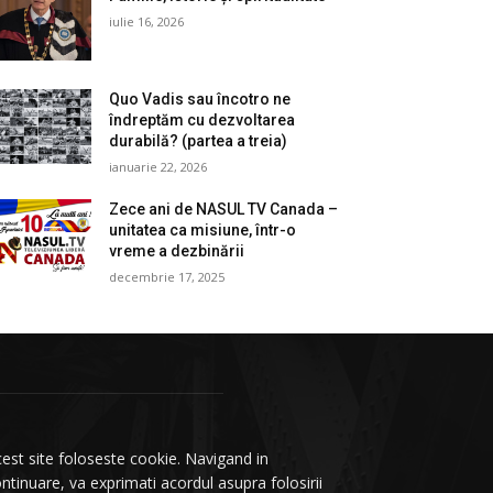
iulie 16, 2026
Quo Vadis sau încotro ne
îndreptăm cu dezvoltarea
durabilă? (partea a treia)
ianuarie 22, 2026
Zece ani de NASUL TV Canada –
unitatea ca misiune, într-o
vreme a dezbinării
decembrie 17, 2025
est site foloseste cookie. Navigand in
ntinuare, va exprimati acordul asupra folosirii