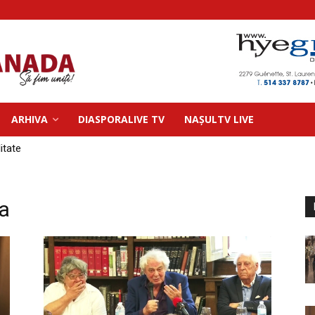
ARHIVA
DIASPORALIVE TV
NAȘULTV LIVE
litate
a