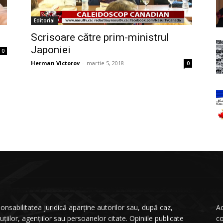
Editorial
Scrisoare către prim-ministrul
Japoniei
0
Herman Victorov
-
martie 5, 2018
0
onsabilitatea juridică aparține autorilor sau, după caz,
Ac
tuțiilor, agențiilor sau persoanelor citate. Opiniile publicate
co