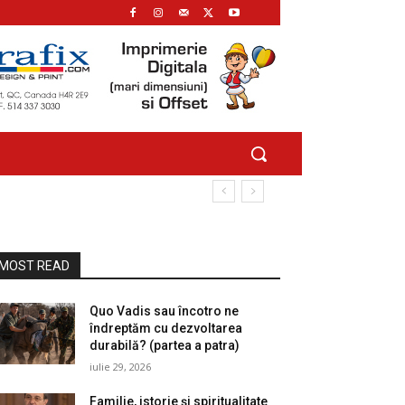
MOST READ
Quo Vadis sau încotro ne
îndreptăm cu dezvoltarea
durabilă? (partea a patra)
iulie 29, 2026
Familie, istorie și spiritualitate