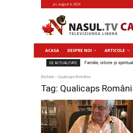
joi, august 6, 2026
ACASA
DESPRE NOI
ARTICOLE
Familie, istorie și spiritua
DE ACTUALITATE
Etichete
Qualicaps România
Tag:
Qualicaps Români