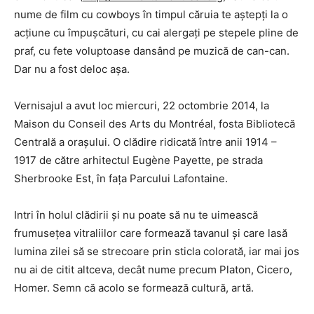
nume de film cu cowboys în timpul căruia te aștepți la o
acțiune cu împușcături, cu cai alergați pe stepele pline de
praf, cu fete voluptoase dansând pe muzică de can-can.
Dar nu a fost deloc așa.
Vernisajul a avut loc miercuri, 22 octombrie 2014, la
Maison du Conseil des Arts du Montréal, fosta Bibliotecă
Centrală a orașului. O clădire ridicată între anii 1914 –
1917 de către arhitectul Eugène Payette, pe strada
Sherbrooke Est, în fața Parcului Lafontaine.
Intri în holul clădirii și nu poate să nu te uimească
frumusețea vitraliilor care formează tavanul și care lasă
lumina zilei să se strecoare prin sticla colorată, iar mai jos
nu ai de citit altceva, decât nume precum Platon, Cicero,
Homer. Semn că acolo se formează cultură, artă.