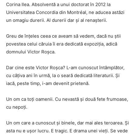
Corina Ilea. Absolventă a unui doctorat în 2012 la
Universitatea Concordia din Montréal, ne aducea astăzi
un omagiu durerii. Al durerii dar și al renașterii.
Greu de înțeles ceea ce aveam să vedem, dacă nu știi
povestea celui căruia îi era dedicată expoziția, adică
domnului Victor Roșca.
Dar cine este Victor Roșca? L-am cunoscut întâmplător,
cu câțiva ani în urmă, la o seară dedicată literaturii. Și
iacă, peste timp, i-am devenit prietenă.
Un om ca toți oamenii. Cu nevastă și două fete frumoase,
cu nepoți.
Un om care a cunoscut și binele, dar mai ales teroarea. Și
asta nu e ușor lucru. E tragic. E drama unei vieți. Se vede