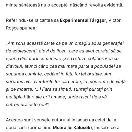
minte sănătoasă nu o acceptă, născând revolta evidentă.
Referindu-se la cartea sa
Experimentul Târgșor
, Victor
Roșca spunea :
„Am scris această carte ca pe un omagiu adus generației
de adolescenți, elevi de liceu, care au avut curajul să se
opună dictaturii comuniste și să refuze colaborarea cu
diavolul, atunci când cea mai mare parte a populației se
supunea cuminte, cedând în fața forței brutale. Am
surprins aici aventurile lor carcerale, în momente de viață
și de moarte. (…) Fără să simțiți, sunteți purtați prin
multiple hăuri ale urii umane, unde riscul de a vă
cutremura este real”.
Acestea sunt spusele autorului la lansarea celei de-a
doua cărți (prima fiind
Moara lui Kalusek
), lansare ce a