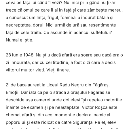
ceva pe fața lui când îl vezi? Nu, nici prin gând nu ți-ar
trece că omul pe care îl ai în față și care zâmbește mereu,
a cunoscut umilința, frigul, foamea, a îndurat bătaia și
nedreptatea, dorul. Nici urmă de ură sau resentimente
față de cele trăite. Ce ascunde în adâncul sufletului?
Numai el știe.
28 iunie 1948. Nu știu dacă afară era soare sau dacă era o
zi înnourată, dar cu certitudine, a fost o zi care a decis
viitorul multor vieți. Vieți tinere.
Zi de bacalaureat la Liceul Radu Negru din Făgăraș.
Emoții. Dar iată că pe o stradă a orașului Făgăraș se
deschide ușa camerei unde doi elevi își repetau materiile
înainte de examen și pe neașteptate, Victor Roșca este
chemat afară și din acel moment e declara inamic al
poporului și este ridicat de către Siguranță. Pe el, elev