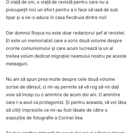
O viață de om, o viață de revistă pentru care nu a
precupețit nici un efort pentru a o face să iasă de sub
tipar și a ne-o aduce în casa fiecăruia dintre noi!
Dar domnul Roșca nu este doar redactorul șef al revistei.
El este un memorialist care a scris două volume despre
ororile comunismului și care acum lucrează la un al
treilea volum dedicat migrației neamului nostru pe aceste
meleaguri.
Nu am să spun prea multe despre cele două volume
scrise de dânsul, ci mi-aș permite să vă rog să-mi dați
voie să încep cu o amintire de acum doi ani. O amintire
care l-a avut ca protagonist. Și pentru aceasta, vă voi lăsa
să citiți impresiile ce mi-au fost lăsate de către o
expoziție de fotografie a Corinei Ilea.