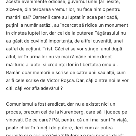
aceste evenimente odioase, guvernul unei țări ieșite,
zice-se, din teroarea vremurilor, nu face nimic pentru
martirii săi? Oamenii care au luptat în acea perioadă,
puțini la număr astăzi, au încercat să ridice un monument
în cinstea luptei lor, dar cei de la puterea Făgărașului nu
au găsit de cuviință importanța, de altfel cuvenită, unei
astfel de acțiuni. Trist. Căci ei se vor stinge, unul după
altul, iar în urma lor nu va mai rămâne nimic drept
mărturie a luptei și credinței lor în libertatea omului.
Rămân doar memoriile scrise de către unii sau alții, cum
ar fi cele scrise de Victor Roșca. Dar, câți dintre noi le vor
citi, câți vor afla adevărul ?
Comunismul a fost eradicat, dar nu a existat nici un
proces, precum cel de la Nurenberg, care să-i judece pe
vinovați. De ce oare? Păi, pentru că unii mai sunt în viață,
poate chiar în funcții de putere, deci cum ar putea
permite ei o așa grozăvie ? Puterea e mai presus decât