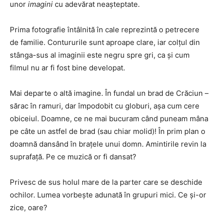
unor
imagini
cu adevărat neașteptate.
Prima fotografie întâlnită în cale reprezintă o petrecere
de familie. Contururile sunt aproape clare, iar colțul din
stânga-sus al imaginii este negru spre gri, ca și cum
filmul nu ar fi fost bine developat.
Mai departe o altă imagine. În fundal un brad de Crăciun –
sărac în ramuri, dar împodobit cu globuri, așa cum cere
obiceiul. Doamne, ce ne mai bucuram când puneam mâna
pe câte un astfel de brad (sau chiar molid)! În prim plan o
doamnă dansând în brațele unui domn. Amintirile revin la
suprafață. Pe ce muzică or fi dansat?
Privesc de sus holul mare de la parter care se deschide
ochilor. Lumea vorbește adunată în grupuri mici. Ce și-or
zice, oare?