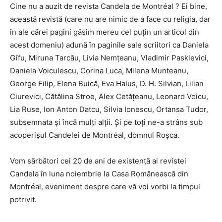
Cine nu a auzit de revista Candela de Montréal ? Ei bine,
această revistă (care nu are nimic de a face cu religia, dar
în ale cărei pagini găsim mereu cel puțin un articol din
acest domeniu) adună în paginile sale scriitori ca Daniela
Gîfu, Miruna Tarcău, Livia Nemțeanu, Vladimir Paskievici,
Daniela Voiculescu, Corina Luca, Milena Munteanu,
George Filip, Elena Buică, Eva Halus, D. H. Silvian, Lilian
Ciurevici, Cătălina Stroe, Alex Cetățeanu, Leonard Voicu,
Lia Ruse, Ion Anton Datcu, Silvia Ionescu, Ortansa Tudor,
subsemnata și încă mulți alții. Și pe toți ne-a strâns sub
acoperișul Candelei de Montréal, domnul Roșca.
Vom sărbători cei 20 de ani de existență ai revistei
Candela în luna noiembrie la Casa Românească din
Montréal, eveniment despre care vă voi vorbi la timpul
potrivit.