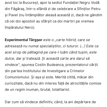
avut loc la Bucureșt, apoi la sediul Fundației Negru Vodă
din Făgăraș, într-o sfântă zi de celebrare a Sfinților Petru
și Pavel (nu întâmplător aleasă această zi, dacă ne gândim
că cei doi apostoli au sfârșit ca doi martiri pe vremea
împăratului Nero).
Experimentul Târgșor
este o „carte hibrid, care se
adresează nu numai specialiștilor, ci tuturor. (…) Este ca
acel sirop de pătlagină pe care-l luăm când tușim
,
este
dulce, dar și tratează. Și această carte are darul să
vindece”
, spunea Costin Budeanca, prezentatorul cărții
din partea Institutului de Investigare a Crimelor
Comunismului. Și așa și este. Merită citită, măcar din
curiozitate, dacă nu din interes față de atrocitățile comise
de un regim inuman, brutal, totalitarist.
Dar cum să vindece definitiv, când, la ani depărtare de