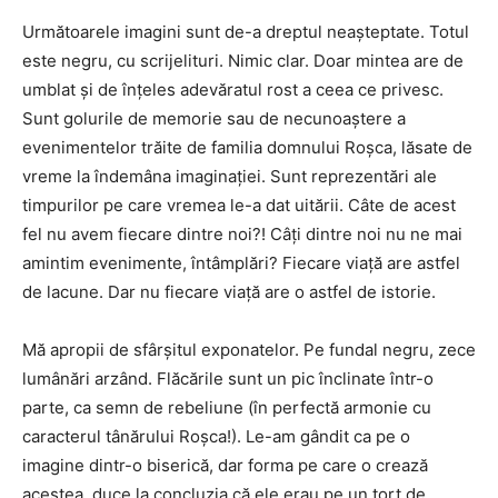
Următoarele imagini sunt de-a dreptul neașteptate. Totul
este negru, cu scrijelituri. Nimic clar. Doar mintea are de
umblat și de înțeles adevăratul rost a ceea ce privesc.
Sunt golurile de memorie sau de necunoaștere a
evenimentelor trăite de familia domnului Roșca, lăsate de
vreme la îndemâna imaginației. Sunt reprezentări ale
timpurilor pe care vremea le-a dat uitării. Câte de acest
fel nu avem fiecare dintre noi?! Câți dintre noi nu ne mai
amintim evenimente, întâmplări? Fiecare viață are astfel
de lacune. Dar nu fiecare viață are o astfel de istorie.
Mă apropii de sfârșitul exponatelor. Pe fundal negru, zece
lumânări arzând. Flăcările sunt un pic înclinate într-o
parte, ca semn de rebeliune (în perfectă armonie cu
caracterul tânărului Roșca!). Le-am gândit ca pe o
imagine dintr-o biserică, dar forma pe care o crează
acestea, duce la concluzia că ele erau pe un tort de