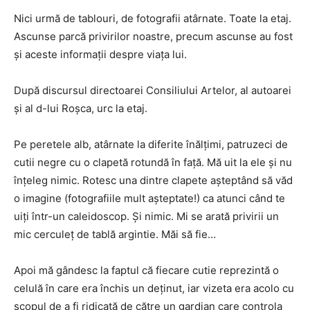
Nici urmă de tablouri, de fotografii atârnate. Toate la etaj.
Ascunse parcă privirilor noastre, precum ascunse au fost
și aceste informații despre viața lui.
După discursul directoarei Consiliului Artelor, al autoarei
și al d-lui Roșca, urc la etaj.
Pe peretele alb, atârnate la diferite înălțimi, patruzeci de
cutii negre cu o clapetă rotundă în față. Mă uit la ele și nu
înțeleg nimic. Rotesc una dintre clapete așteptând să văd
o imagine (fotografiile mult așteptate!) ca atunci când te
uiți într-un caleidoscop. Și nimic. Mi se arată privirii un
mic cerculeț de tablă argintie. Măi să fie…
Apoi mă gândesc la faptul că fiecare cutie reprezintă o
celulă în care era închis un deținut, iar vizeta era acolo cu
scopul de a fi ridicată de către un gardian care controla