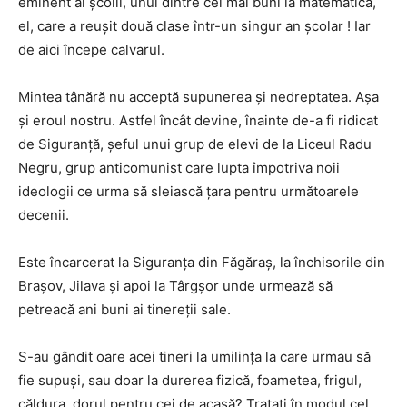
eminent al școlii, unul dintre cei mai buni la matematică,
el, care a reușit două clase într-un singur an școlar ! Iar
de aici începe calvarul.
Mintea tânără nu acceptă supunerea și nedreptatea. Așa
și eroul nostru. Astfel încât devine, înainte de-a fi ridicat
de Siguranță, șeful unui grup de elevi de la Liceul Radu
Negru, grup anticomunist care lupta împotriva noii
ideologii ce urma să sleiască țara pentru următoarele
decenii.
Este încarcerat la Siguranța din Făgăraș, la închisorile din
Brașov, Jilava și apoi la Târgșor unde urmează să
petreacă ani buni ai tinereții sale.
S-au gândit oare acei tineri la umilința la care urmau să
fie supuși, sau doar la durerea fizică, foametea, frigul,
căldura, dorul pentru cei de acasă? Tratați în modul cel