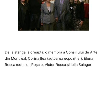
De la stânga la dreapta: o membră a Consiliului de Arte
din Montréal, Corina Ilea (autoarea ecpoziției), Elena
Roșca (soția dl. Roșca), Victor Roșca și Iulia Salagor