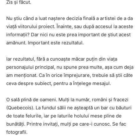
Zis și făcut.
Nu știu când a luat naștere decizia finală a artistei de a da
viață viitorului proiect. Înainte, sau după accesul la aceste
informații? Dar nici nu este prea important de știut acest
amănunt. Important este rezultatul.
Iar rezultatul, fără a cunoaște măcar puțin din viața
personajului principal, nu spune prea multe, așa cum deja
am menționat. Ca în orice împrejurare, trebuie să știi câte
ceva despre subiect, pentru a înțelege mesajul.
O sală plină de oameni. Mulți la număr, români și fracezi
(Quebecois). La fundul sălii ne așteaptă un bar cu băuturi
de toate felurile, iar pe laturile holului mese pline de
bunătăți. Printre invitați, mulți pe care-i cunosc. Se fac
fotografii.