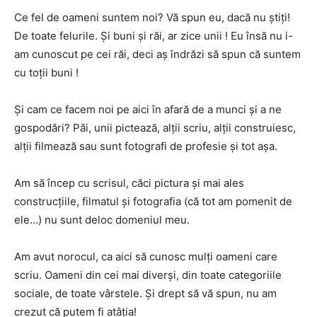
Ce fel de oameni suntem noi? Vă spun eu, dacă nu știți!
De toate felurile. Și buni și răi, ar zice unii ! Eu însă nu i-
am cunoscut pe cei răi, deci aș îndrăzi să spun că suntem
cu toții buni !
Și cam ce facem noi pe aici în afară de a munci și a ne
gospodări? Păi, unii pictează, alții scriu, alții construiesc,
alții filmează sau sunt fotografi de profesie și tot așa.
Am să încep cu scrisul, căci pictura și mai ales
construcțiile, filmatul și fotografia (că tot am pomenit de
ele…) nu sunt deloc domeniul meu.
Am avut norocul, ca aici să cunosc mulți oameni care
scriu. Oameni din cei mai diverși, din toate categoriile
sociale, de toate vârstele. Și drept să vă spun, nu am
crezut că putem fi atâția!