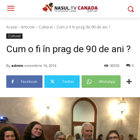
Acasă
Articole
Cultural
Cum o fi în prag de 90 de ani ?
Cultural
Cum o fi în prag de 90 de ani ?
By
admin
noiembrie 16, 2016
50353
0
Facebook
Twitter
WhatsApp