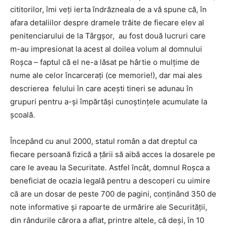
cititorilor, îmi veți ierta îndrăzneala de a vă spune că, în
afara detaliilor despre dramele trăite de fiecare elev al
penitenciarului de la Târgșor, au fost două lucruri care
m-au impresionat la acest al doilea volum al domnului
Roșca – faptul că el ne-a lăsat pe hârtie o mulțime de
nume ale celor încarcerați (ce memorie!), dar mai ales
descrierea felului în care acești tineri se adunau în
grupuri pentru a-și împărtăși cunoștințele acumulate la
școală.
Începând cu anul 2000, statul român a dat dreptul ca
fiecare persoană fizică a țării să aibă acces la dosarele pe
care le aveau la Securitate. Astfel încât, domnul Roșca a
beneficiat de ocazia legală pentru a descoperi cu uimire
că are un dosar de peste 700 de pagini, conținând 350 de
note informative și rapoarte de urmărire ale Securității,
din rândurile cărora a aflat, printre altele, că deși, în 10