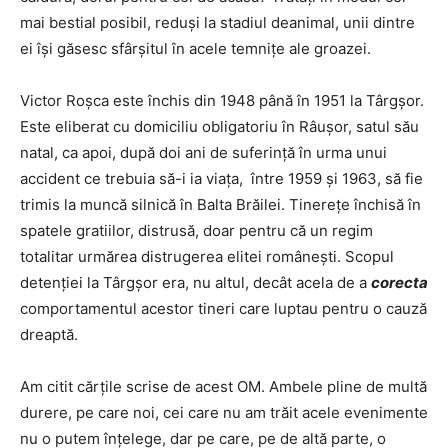
mai bestial posibil, reduși la stadiul deanimal, unii dintre
ei își găsesc sfârșitul în acele temnițe ale groazei.
Victor Roșca este închis din 1948 până în 1951 la Târgșor.
Este eliberat cu domiciliu obligatoriu în Râușor, satul său
natal, ca apoi, după doi ani de suferință în urma unui
accident ce trebuia să-i ia viața, între 1959 și 1963, să fie
trimis la muncă silnică în Balta Brăilei. Tinerețe închisă în
spatele gratiilor, distrusă, doar pentru că un regim
totalitar urmărea distrugerea elitei românești. Scopul
detenției la Târgșor era, nu altul, decât acela de a
corecta
comportamentul acestor tineri care luptau pentru o cauză
dreaptă.
Am citit cărțile scrise de acest OM. Ambele pline de multă
durere, pe care noi, cei care nu am trăit acele evenimente
nu o putem înțelege, dar pe care, pe de altă parte, o