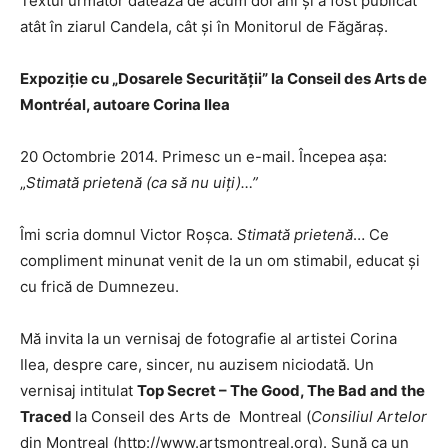
Textul următor datează de acum doi ani și a fost publicat
atât în ziarul Candela, cât și în Monitorul de Făgăraș.
Expoziție cu „Dosarele Securității” la Conseil des Arts de
Montréal, autoare Corina Ilea
20 Octombrie 2014. Primesc un e-mail. Începea așa:
„
Stimată prietenă (ca să nu uiți)…”
Îmi scria domnul Victor Roșca.
Stimată prietenă
… Ce
compliment minunat venit de la un om stimabil, educat și
cu frică de Dumnezeu.
Mă invita la un vernisaj de fotografie al artistei Corina
Ilea, despre care, sincer, nu auzisem niciodată. Un
vernisaj intitulat
Top Secret – The Good, The Bad and the
Traced
la Conseil des Arts de Montreal (
Consiliul Artelor
din Montreal (
http://www.artsmontreal.org
). Sună ca un