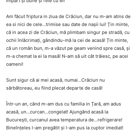
împart și bune și rele cu el!
Am făcut friptura in ziua de Crăciun, dar nu m-am atins de
ea si nici de cele…trimise sau date de nașii lui! Țin minte,
că in acea zi de Crăciun, mă plimbam singur pe stradă, cu
ochii înlăcrimați, gândindu-mă la cei de acasă! Țin minte,
că un român bun, m-a văzut pe geam venind spre casă, și
m-a chemat la ei la masă! N-am să uit cât trăiesc, pe acei
oameni!
Sunt sigur că ai mei acasă, numai…Crăciun nu
sărbătoreau, eu fiind plecat departe de casă!
Într-un an, când m-am dus cu familia in Țară, am adus
acasă, un…curcan…congelat! Ajungând acasă la
București, curcanul avea temperatura de…refrigerare!
Bineînțeles l-am pregătit și l-am pus la cuptor imediat!