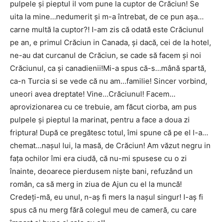
pulpele și pieptul il vom pune la cuptor de Crăciun! Se
uita la mine…nedumerit și m-a întrebat, de ce pun așa…
carne multă la cuptor?! I-am zis că odată este Crăciunul
pe an, e primul Crăciun in Canada, și dacă, cei de la hotel,
ne-au dat curcanul de Crăciun, se cade să facem și noi
Crăciunul, ca și canadienii!Mi-a spus că-s…mână spartă,
ca-n Turcia si se vede că nu am…familie! Sincer vorbind,
uneori avea dreptate! Vine…Crăciunul! Facem…
aprovizionarea cu ce trebuie, am făcut ciorba, am pus
pulpele și pieptul la marinat, pentru a face a doua zi
friptura! După ce pregătesc totul, îmi spune că pe el l-a…
chemat…nașul lui, la masă, de Crăciun! Am văzut negru in
fața ochilor îmi era ciudă, că nu-mi spusese cu o zi
înainte, deoarece pierdusem niște bani, refuzând un
român, ca să merg in ziua de Ajun cu el la muncă!
Credeți-mă, eu unul, n-aș fi mers la nașul singur! I-aș fi
spus că nu merg fără colegul meu de cameră, cu care