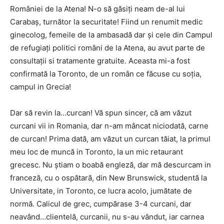
României de la Atena! N-o să găsiți neam de-al lui
Carabaș, turnător la securitate! Fiind un renumit medic
ginecolog, femeile de la ambasadă dar și cele din Campul
de refugiați politici români de la Atena, au avut parte de
consultații si tratamente gratuite. Aceasta mi-a fost
confirmată la Toronto, de un român ce făcuse cu soția,
campul in Grecia!
Dar să revin la…curcan! Vă spun sincer, că am văzut
curcani vii in Romania, dar n-am mâncat niciodată, carne
de curcan! Prima dată, am văzut un curcan tăiat, la primul
meu loc de muncă in Toronto, la un mic retaurant
grecesc. Nu știam o boabă engleză, dar mă descurcam in
franceză, cu o ospătară, din New Brunswick, studentă la
Universitate, in Toronto, ce lucra acolo, jumătate de
normă. Calicul de grec, cumpărase 3-4 curcani, dar
neavând…clientelă, curcanii, nu s-au vândut, iar carnea