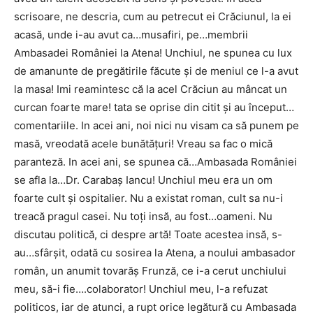
scrisoare, ne descria, cum au petrecut ei Crăciunul, la ei
acasă, unde i-au avut ca…musafiri, pe…membrii
Ambasadei României la Atena! Unchiul, ne spunea cu lux
de amanunte de pregătirile făcute și de meniul ce l-a avut
la masa! Imi reamintesc că la acel Crăciun au mâncat un
curcan foarte mare! tata se oprise din citit și au început…
comentariile. In acei ani, noi nici nu visam ca să punem pe
masă, vreodată acele bunătățuri! Vreau sa fac o mică
paranteză. In acei ani, se spunea că…Ambasada României
se afla la…Dr. Carabaș Iancu! Unchiul meu era un om
foarte cult și ospitalier. Nu a existat roman, cult sa nu-i
treacă pragul casei. Nu toți insă, au fost…oameni. Nu
discutau politică, ci despre artă! Toate acestea insă, s-
au…sfârșit, odată cu sosirea la Atena, a noului ambasador
român, un anumit tovarăș Frunză, ce i-a cerut unchiului
meu, să-i fie….colaborator! Unchiul meu, l-a refuzat
politicos, iar de atunci, a rupt orice legătură cu Ambasada