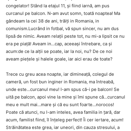
congelator! Stând la etajul 11, și fiind iarnă, am pus
curcanul pe balcon. N-am avut somn, toată noaptea! Ma
gândeam la cei 38 de ani, trăiți in Romania, in
comunism.Lucrând in fotbal, vă spun sincer, nu am dus
lipsă de nimic. Aveam relații peste tot, nu mi-a lipsit ce nu
era pe piață! Aveam in…cap, aceeași întrebare, ca și
acum:de ce la alții se poate, iar la noi, nu? De ce noi
aveam piețele și halele goale, iar aici erau de toate?
Trece cu greu acea noapte, iar dimineață, colegul de
cameră, un fost bun inginer in Romania, ma întreabă,
unde este…curcanul meu! I-am spus că-i pe balcon! Se
uită pe balcon, apoi vine la mine și îmi spune că…curcanul
meu e mult mai…mare și că eu sunt foarte…norocos!
Poate că atunci, nu l-am inteles, avea familia in țară, dar
acum, familist fiind, îl înțeleg perfect! Îi cer iertare, acum!
Străinătatea este grea, iar uneori, din cauza stresului, a