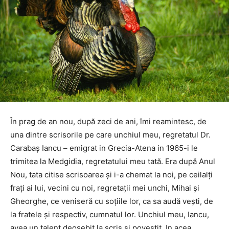
În prag de an nou, după zeci de ani, îmi reamintesc, de
una dintre scrisorile pe care unchiul meu, regretatul Dr.
Carabaș Iancu – emigrat in Grecia-Atena in 1965-i le
trimitea la Medgidia, regretatului meu tată. Era după Anul
Nou, tata citise scrisoarea și i-a chemat la noi, pe ceilalți
frați ai lui, vecini cu noi, regretații mei unchi, Mihai și
Gheorghe, ce veniseră cu soțiile lor, ca sa audă vești, de
la fratele și respectiv, cumnatul lor. Unchiul meu, Iancu,
avea un talent deosebit la scris și povestit. In acea