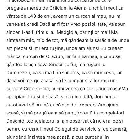
pregatea mereu de Crăciun, la Atena, unchiul meu! La
vârsta de…40 de ani, aveam un curcan al meu, nu-mi
venea să cred! Dacă ar fi fost vreo posibilitate, vă spun
sincer, l-aș fi trimis la…Medgidia, părinților mei! Mă
simțeam mic, mic de tot, mă gândeam la sărăcia de unde
am plecat si imi era rușine, unde am ajuns! Eu puteam
mânca, curcan de Crăciun, iar familia mea, nici nu se
gândea la așa ceva!Sincer să fiu, mă rugam lui
Dumnezeu, ca să mă tină sănătos, ca să muncesc, iar
dacă voi merge acasă, să le cumpăr și a lor mei un…
curcan! Credeți-mă, nu-mi venea ca să-l aduc acasă!Mă
apropiam totuși de casă, și ca niciodată, doream ca
autobuzul să nu mă ducă așa de…repede! Am ajuns
acasă, și mă pregăteam să pun „trofeul” in congelator!
Deschid…congelatorul și am observat că nu era loc și
pentru curcanul meu! Colegul de serviciu și de cameră,
ajungând înaintea mea acasă, a pus curcanul in