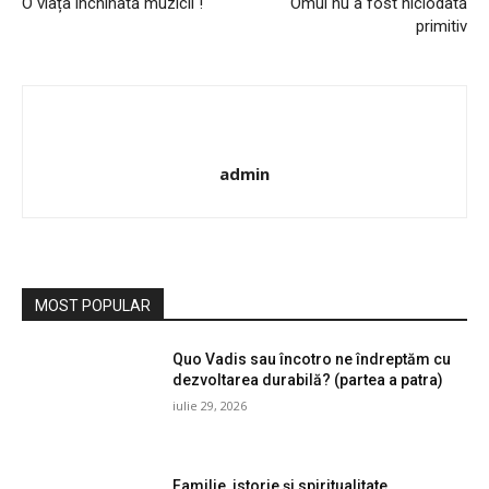
O viața închinată muzicii !
Omul nu a fost niciodată
primitiv
admin
MOST POPULAR
Quo Vadis sau încotro ne îndreptăm cu
dezvoltarea durabilă? (partea a patra)
iulie 29, 2026
Familie, istorie și spiritualitate