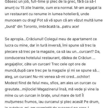
Găsesc un job, full-time și plec de la grec, fără ca să-l
anunț cu 15 zile înainte, cum era normal. M-am angajat la
un restaurant cu renume in lumea hotelieră, unde
munceam cu drag! Pot să vă spun că am văzut multă lume
„bună” din Toronto, imbrăcată la…patru ace!
Se apropia…Crăciunul! Colegul meu de apartament ce
lucra cu mine, dar in tură inversă, îmi spune să trec la
plecare să trec pe la magazie, ca să iau un…curcan!? Da,
conducerea hotelului restaurant, dădea de Crăciun …
angajaților, câte un curcan! Trec cele opt ore de
muncă,după care trec pe la magazie și mi se spune să…
aleg, un curcan! Nu-mi venea să-mi cred…ochilor!
Modest fiind de felul meu, sfios, am ales un curcan cu
greutate…mijlocie! Magazinerul însă, mă vede și vine la
mine cu un curcan in brațe, unul mare de tot! Îl
mulțumesc frumos, iau curcanul și plec acasă! Pe drum,
in autobuz, mi-am reamintit de curcanul pe care-l