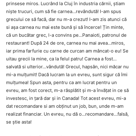
prinsese miros. Lucrând la Cluj în industria cărnii, știam
niște trucuri, cum să fie carnea…revândută! I-am spus
grecului ce să facă, dar nu m-a crezut! I-am zis atunci că
si așa carnea nu mai este bună și să încerce! Țin minte,
că un bucătar grec, l-a convins pe…Panaioti, patronul de
restaurant! După 24 de ore, carnea nu mai avea…miros,
iar prima farfurie cu carne de curcan am mâncat-o eu! Se
uitau grecii la mine, ca la felul patru! Carnea a fost…
salvată si ulterior…vândută! Grecul, hapsân, nici măcar nu
mi-a mulțumit! Dacă lucram la un evreu, sunt sigur că îmi
mulțumea! Spun asta, pentru ca am lucrat pentru un
evreu, am fost corect, m-a răsplătit și m-a învățat in ce să
investesc, in țară dar și in Canada! Tot acest evreu, mi-a
dat recomandare si am obținut un job, bun, unde m-am
realizat financiar. Un evreu, nu dă o…recomandare…falsă,
se știe asta!