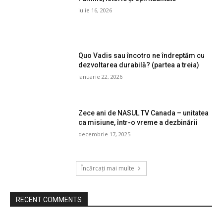
iulie 16, 2026
Quo Vadis sau încotro ne îndreptăm cu
dezvoltarea durabilă? (partea a treia)
ianuarie 22, 2026
Zece ani de NASUL TV Canada – unitatea
ca misiune, într-o vreme a dezbinării
decembrie 17, 2025
Încărcați mai multe
RECENT COMMENTS