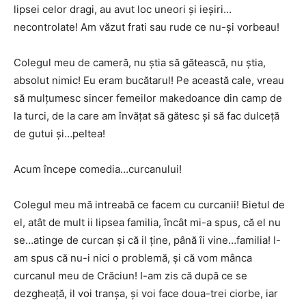
lipsei celor dragi, au avut loc uneori și ieșiri…
necontrolate! Am văzut frati sau rude ce nu-și vorbeau!
Colegul meu de cameră, nu știa să gătească, nu știa,
absolut nimic! Eu eram bucătarul! Pe această cale, vreau
să mulțumesc sincer femeilor makedoance din camp de
la turci, de la care am învățat să gătesc și să fac dulceță
de gutui și…peltea!
Acum începe comedia…curcanului!
Colegul meu mă intreabă ce facem cu curcanii! Bietul de
el, atât de mult ii lipsea familia, încât mi-a spus, că el nu
se…atinge de curcan și că il ține, până îi vine…familia! I-
am spus că nu-i nici o problemă, și că vom mânca
curcanul meu de Crăciun! I-am zis că după ce se
dezgheață, il voi tranșa, și voi face doua-trei ciorbe, iar