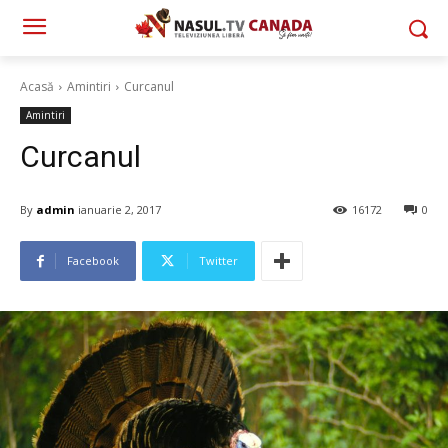
Acasă
Amintiri
Curcanul
Amintiri
Curcanul
By
admin
ianuarie 2, 2017
16172
0
Facebook
Twitter