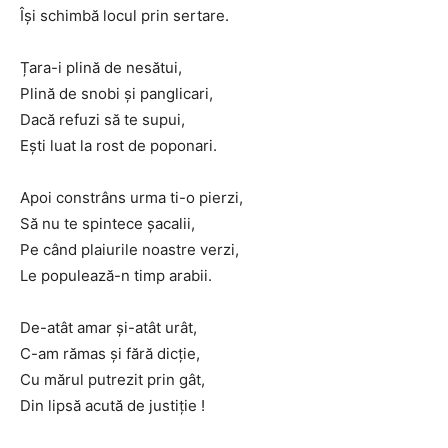
Își schimbă locul prin sertare.
Țara-i plină de nesătui,
Plină de snobi și panglicari,
Dacă refuzi să te supui,
Ești luat la rost de poponari.
Apoi constrâns urma ti-o pierzi,
Să nu te spintece șacalii,
Pe când plaiurile noastre verzi,
Le populează-n timp arabii.
De-atât amar și-atât urât,
C-am rămas și fără dicție,
Cu mărul putrezit prin gât,
Din lipsă acută de justiție !