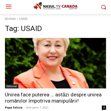
Etichete
USAID
Tag:
USAID
Editorial
Unirea face puterea … astăzi despre unirea
românilor împotriva manipulării!
Popa Felicia
-
februarie 7, 2025
0