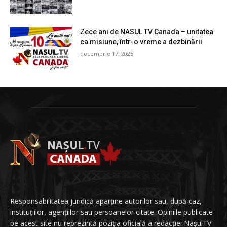
Zece ani de NASUL TV Canada – unitatea
ca misiune, într-o vreme a dezbinării
decembrie 17, 2025
Responsabilitatea juridică aparține autorilor sau, după caz,
instituțiilor, agențiilor sau persoanelor citate. Opiniile publicate
pe acest site nu reprezintă poziția oficială a redacției NașulTV