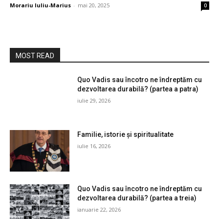
Morariu Iuliu-Marius
-
mai 20, 2025
0
MOST READ
Quo Vadis sau încotro ne îndreptăm cu
dezvoltarea durabilă? (partea a patra)
iulie 29, 2026
Familie, istorie și spiritualitate
iulie 16, 2026
Quo Vadis sau încotro ne îndreptăm cu
dezvoltarea durabilă? (partea a treia)
ianuarie 22, 2026