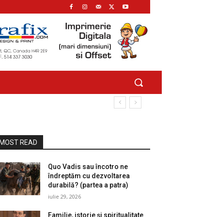
MOST READ
Quo Vadis sau încotro ne
îndreptăm cu dezvoltarea
durabilă? (partea a patra)
iulie 29, 2026
Familie, istorie și spiritualitate