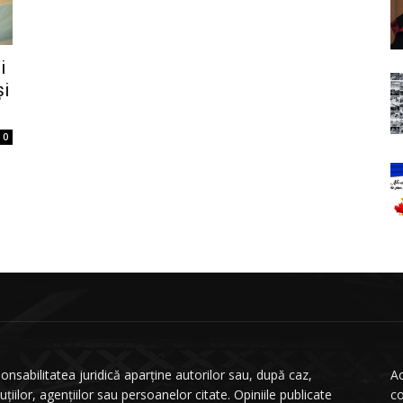
i
şi
0
onsabilitatea juridică aparține autorilor sau, după caz,
Ac
tuțiilor, agențiilor sau persoanelor citate. Opiniile publicate
co