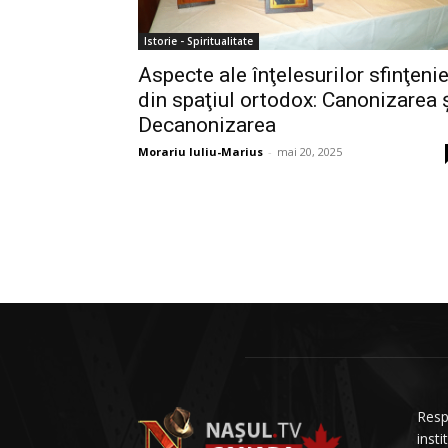
Istorie - Spiritualitate
Aspecte ale înţelesurilor sfinţenie
din spaţiul ortodox: Canonizarea 
Decanonizarea
Morariu Iuliu-Marius
-
mai 20, 2025
Resp
insti