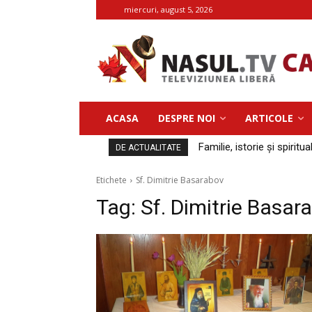
miercuri, august 5, 2026
ACASA
DESPRE NOI
ARTICOLE
Familie, istorie și spiritua
DE ACTUALITATE
Etichete
Sf. Dimitrie Basarabov
Tag:
Sf. Dimitrie Basar