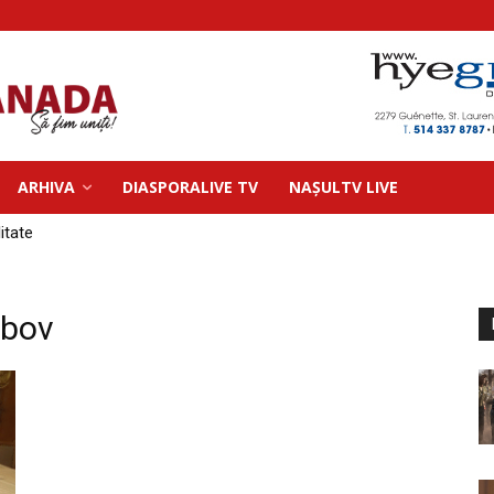
ARHIVA
DIASPORALIVE TV
NAȘULTV LIVE
litate
abov