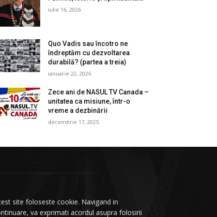
iulie 16, 2026
Quo Vadis sau încotro ne
îndreptăm cu dezvoltarea
durabilă? (partea a treia)
ianuarie 22, 2026
Zece ani de NASUL TV Canada –
unitatea ca misiune, într-o
vreme a dezbinării
decembrie 17, 2025
est site foloseste cookie. Navigand in
ntinuare, va exprimati acordul asupra folosirii