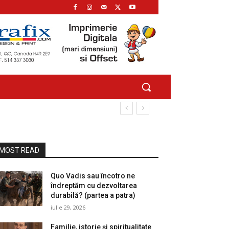
MOST READ
Quo Vadis sau încotro ne
îndreptăm cu dezvoltarea
durabilă? (partea a patra)
iulie 29, 2026
Familie, istorie și spiritualitate