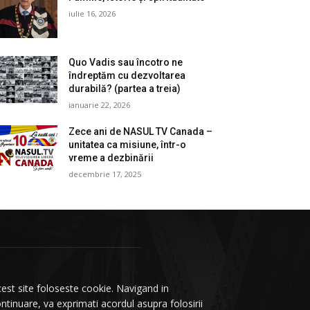
iulie 16, 2026
Quo Vadis sau încotro ne
îndreptăm cu dezvoltarea
durabilă? (partea a treia)
ianuarie 22, 2026
Zece ani de NASUL TV Canada –
unitatea ca misiune, într-o
vreme a dezbinării
decembrie 17, 2025
est site foloseste cookie. Navigand in
ntinuare, va exprimati acordul asupra folosirii