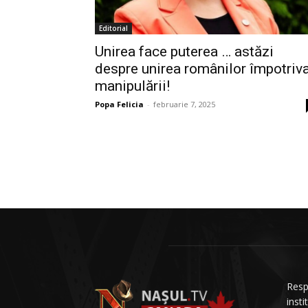
Editorial
Unirea face puterea … astăzi
despre unirea românilor împotriv
manipulării!
Popa Felicia
-
februarie 7, 2025
Resp
insti