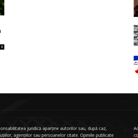
a
0
onsabilitatea juridică aparține autorilor sau, după caz,
Ac
tuțiilor, agențiilor sau persoanelor citate. Opiniile publicate
co