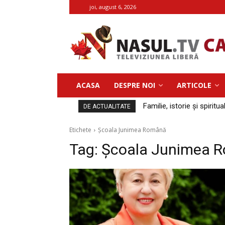
joi, august 6, 2026
ACASA
DESPRE NOI
ARTICOLE
Familie, istorie și spiritua
DE ACTUALITATE
Etichete
Școala Junimea Română
Tag:
Școala Junimea 