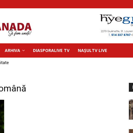
ARHIVA
DIASPORALIVE TV
NAȘULTV LIVE
litate
Română