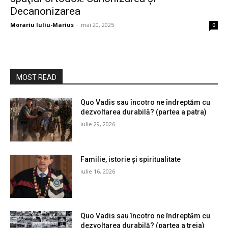
Decanonizarea
Morariu Iuliu-Marius
-
mai 20, 2025
0
MOST READ
Quo Vadis sau încotro ne îndreptăm cu
dezvoltarea durabilă? (partea a patra)
iulie 29, 2026
Familie, istorie și spiritualitate
iulie 16, 2026
Quo Vadis sau încotro ne îndreptăm cu
dezvoltarea durabilă? (partea a treia)