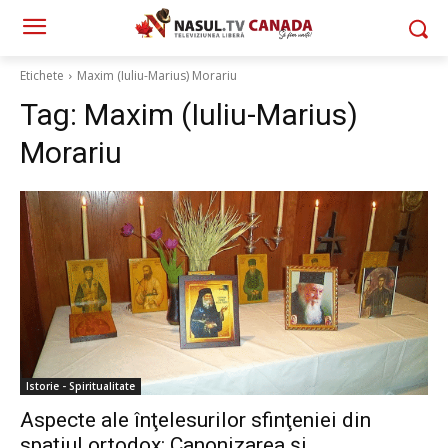
Etichete
Maxim (Iuliu-Marius) Morariu
Tag:
Maxim (Iuliu-Marius)
Morariu
Istorie - Spiritualitate
Aspecte ale înţelesurilor sfinţeniei din
spaţiul ortodox: Canonizarea şi