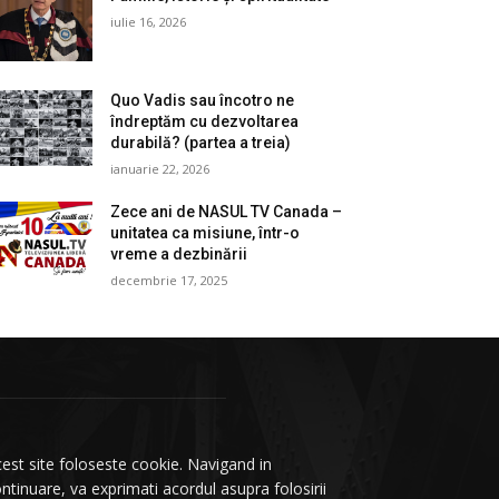
iulie 16, 2026
Quo Vadis sau încotro ne
îndreptăm cu dezvoltarea
durabilă? (partea a treia)
ianuarie 22, 2026
Zece ani de NASUL TV Canada –
unitatea ca misiune, într-o
vreme a dezbinării
decembrie 17, 2025
est site foloseste cookie. Navigand in
ntinuare, va exprimati acordul asupra folosirii