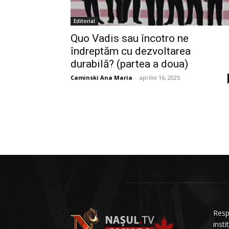
Editorial
Quo Vadis sau încotro ne
îndreptăm cu dezvoltarea
durabilă? (partea a doua)
Caminski Ana Maria
-
aprilie 16, 2025
Resp
insti