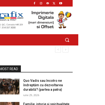
MOST READ
Quo Vadis sau încotro ne
îndreptăm cu dezvoltarea
durabilă? (partea a patra)
iulie 29, 2026
Familie, istorie și spiritualitate