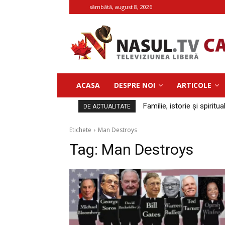
sâmbătă, august 8, 2026
ACASA
DESPRE NOI
ARTICOLE
Familie, istorie și spiritua
DE ACTUALITATE
Etichete
Man Destroys
Tag:
Man Destroys