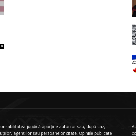
0
onsabilitatea juridică aparține autorilor sau, după caz,
Ac
tuțiilor, agențiilor sau persoanelor citate. Opiniile publicate
co