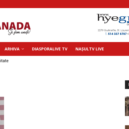
ARHIVA
DIASPORALIVE TV
NAȘULTV LIVE
litate