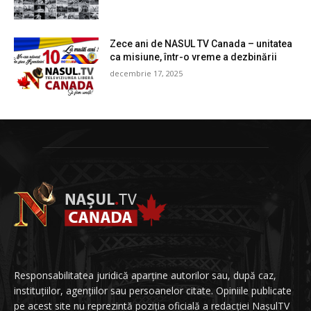
Zece ani de NASUL TV Canada – unitatea
ca misiune, într-o vreme a dezbinării
decembrie 17, 2025
Responsabilitatea juridică aparține autorilor sau, după caz,
instituțiilor, agențiilor sau persoanelor citate. Opiniile publicate
pe acest site nu reprezintă poziția oficială a redacției NașulTV