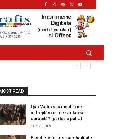
MOST READ
Quo Vadis sau încotro ne
îndreptăm cu dezvoltarea
durabilă? (partea a patra)
iulie 29, 2026
Familie, istorie și spiritualitate