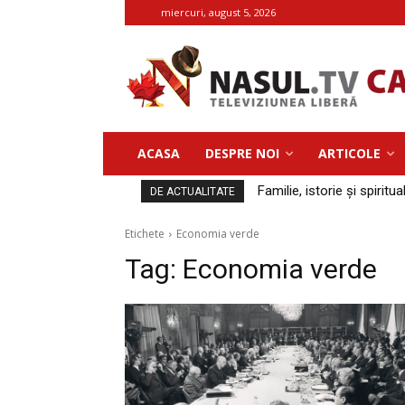
miercuri, august 5, 2026
ACASA
DESPRE NOI
ARTICOLE
Familie, istorie și spiritua
DE ACTUALITATE
Etichete
Economia verde
Tag:
Economia verde