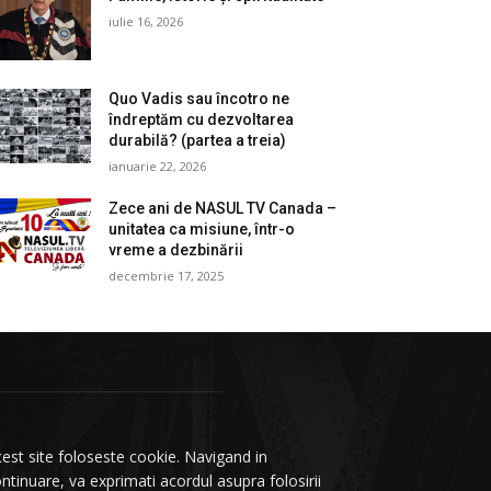
iulie 16, 2026
Quo Vadis sau încotro ne
îndreptăm cu dezvoltarea
durabilă? (partea a treia)
ianuarie 22, 2026
Zece ani de NASUL TV Canada –
unitatea ca misiune, într-o
vreme a dezbinării
decembrie 17, 2025
est site foloseste cookie. Navigand in
ntinuare, va exprimati acordul asupra folosirii