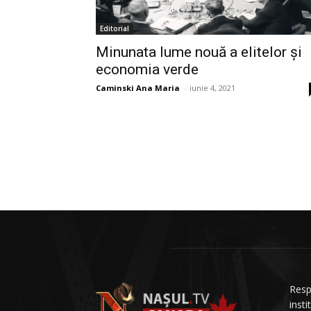
Editorial
Minunata lume nouă a elitelor și
economia verde
Caminski Ana Maria
-
iunie 4, 2021
Resp
insti