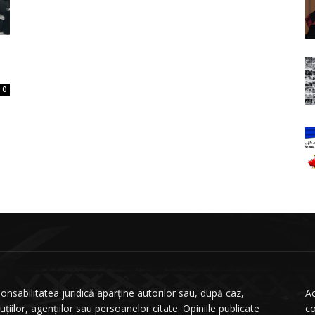
0
onsabilitatea juridică aparține autorilor sau, după caz,
Ac
tuțiilor, agențiilor sau persoanelor citate. Opiniile publicate
co