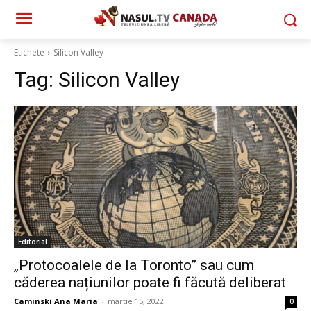
Etichete
Silicon Valley
Tag:
Silicon Valley
Editorial
„Protocoalele de la Toronto” sau cum
căderea națiunilor poate fi făcută deliberat
Caminski Ana Maria
-
martie 15, 2022
0