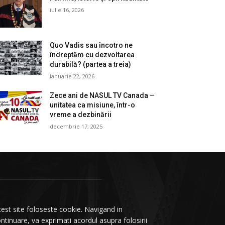
iulie 16, 2026
Quo Vadis sau încotro ne
îndreptăm cu dezvoltarea
durabilă? (partea a treia)
ianuarie 22, 2026
Zece ani de NASUL TV Canada –
unitatea ca misiune, într-o
vreme a dezbinării
decembrie 17, 2025
est site foloseste cookie. Navigand in
ntinuare, va exprimati acordul asupra folosirii