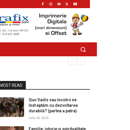
MOST READ
Quo Vadis sau încotro ne
îndreptăm cu dezvoltarea
durabilă? (partea a patra)
iulie 29, 2026
Familie, istorie și spiritualitate