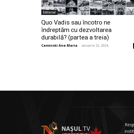
Editorial
Quo Vadis sau încotro ne
îndreptăm cu dezvoltarea
durabilă? (partea a treia)
Caminski Ana Maria
-
ianuarie 22, 2026
Resp
insti