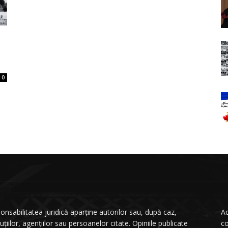
0
onsabilitatea juridică aparține autorilor sau, după caz,
Ac
tuțiilor, agențiilor sau persoanelor citate. Opiniile publicate
co