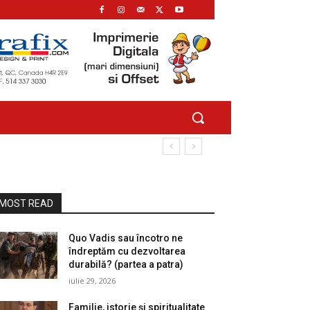
MOST READ
Quo Vadis sau încotro ne
îndreptăm cu dezvoltarea
durabilă? (partea a patra)
iulie 29, 2026
Familie, istorie și spiritualitate