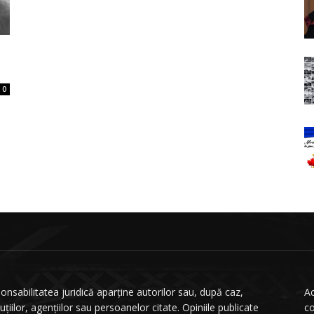
0
onsabilitatea juridică aparține autorilor sau, după caz,
Ac
tuțiilor, agențiilor sau persoanelor citate. Opiniile publicate
co