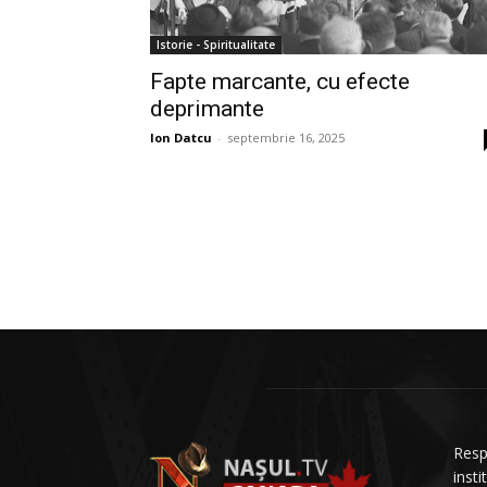
Istorie - Spiritualitate
Fapte marcante, cu efecte
deprimante
Ion Datcu
-
septembrie 16, 2025
Resp
insti