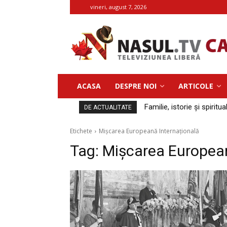
vineri, august 7, 2026
ACASA
DESPRE NOI
ARTICOLE
Familie, istorie și spiritua
DE ACTUALITATE
Etichete
Mişcarea Europeană Internaţională
Tag:
Mişcarea European