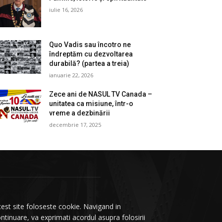
iulie 16, 2026
Quo Vadis sau încotro ne
îndreptăm cu dezvoltarea
durabilă? (partea a treia)
ianuarie 22, 2026
Zece ani de NASUL TV Canada –
unitatea ca misiune, într-o
vreme a dezbinării
decembrie 17, 2025
est site foloseste cookie. Navigand in
ntinuare, va exprimati acordul asupra folosirii