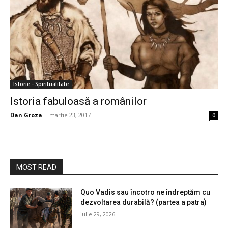
Istorie - Spiritualitate
Istoria fabuloasă a românilor
Dan Groza
-
martie 23, 2017
0
MOST READ
Quo Vadis sau încotro ne îndreptăm cu
dezvoltarea durabilă? (partea a patra)
iulie 29, 2026