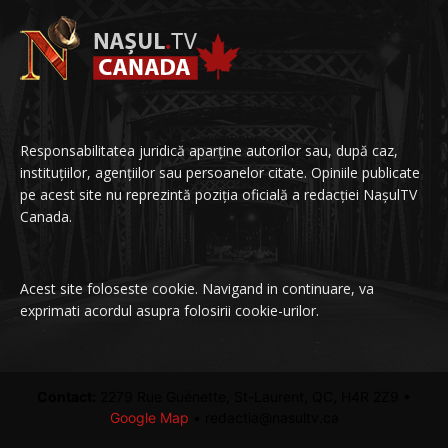
Responsabilitatea juridică aparține autorilor sau, după caz,
instituțiilor, agențiilor sau persoanelor citate. Opiniile publicate
pe acest site nu reprezintă poziția oficială a redacției NașulTV
Canada.
Acest site foloseste cookie. Navigand in continuare, va
exprimati acordul asupra folosirii cookie-urilor.
Contact:
2279 Rue Guénette, St-Laurent, QC, H4R 2Z9 •
Google Map
• redactia@nasultv.ca