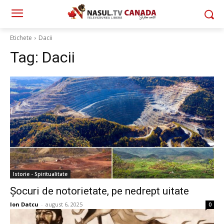
Etichete
Dacii
Tag:
Dacii
Istorie - Spiritualitate
Şocuri de notorietate, pe nedrept uitate
Ion Datcu
-
august 6, 2025
0