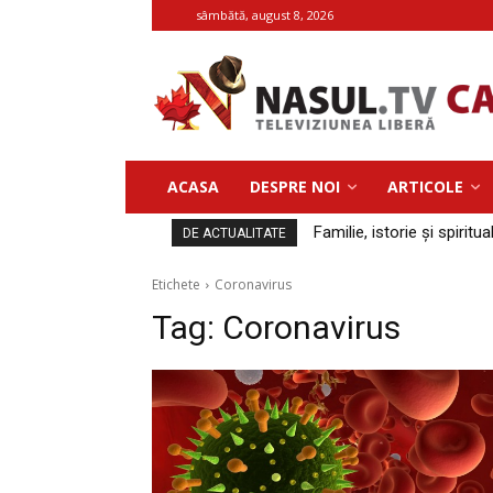
sâmbătă, august 8, 2026
ACASA
DESPRE NOI
ARTICOLE
Familie, istorie și spiritua
DE ACTUALITATE
Etichete
Coronavirus
Tag:
Coronavirus