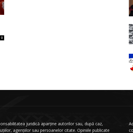
0
onsabilitatea juridică aparține autorilor sau, după caz,
Ac
tuțiilor, agențiilor sau persoanelor citate. Opiniile publicate
co