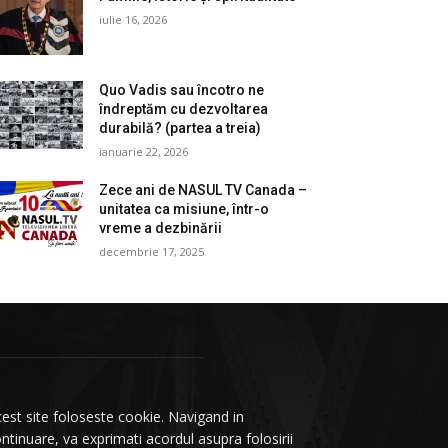
iulie 16, 2026
Quo Vadis sau încotro ne
îndreptăm cu dezvoltarea
durabilă? (partea a treia)
ianuarie 22, 2026
Zece ani de NASUL TV Canada –
unitatea ca misiune, într-o
vreme a dezbinării
decembrie 17, 2025
est site foloseste cookie. Navigand in
ntinuare, va exprimati acordul asupra folosirii