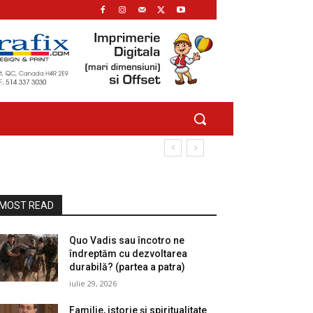
MOST READ
Quo Vadis sau încotro ne
îndreptăm cu dezvoltarea
durabilă? (partea a patra)
iulie 29, 2026
Familie, istorie și spiritualitate