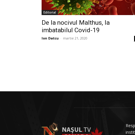
Editorial
De la nocivul Malthus, la
imbatabilul Covid-19
Ion Datcu
-
martie 21, 2020
Resp
insti