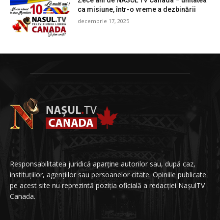
Zece ani de NASUL TV Canada – unitatea
ca misiune, într-o vreme a dezbinării
decembrie 17, 2025
Responsabilitatea juridică aparține autorilor sau, după caz,
instituțiilor, agențiilor sau persoanelor citate. Opiniile publicate
pe acest site nu reprezintă poziția oficială a redacției NașulTV
Canada.