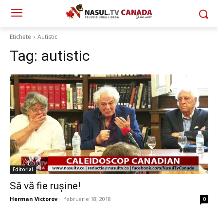
Etichete
Autistic
Tag:
autistic
Editorial
Să vă fie rușine!
Herman Victorov
-
februarie 18, 2018
0