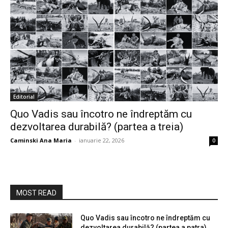
Editorial
Quo Vadis sau încotro ne îndreptăm cu
dezvoltarea durabilă? (partea a treia)
Caminski Ana Maria
-
ianuarie 22, 2026
0
MOST READ
Quo Vadis sau încotro ne îndreptăm cu
dezvoltarea durabilă? (partea a patra)