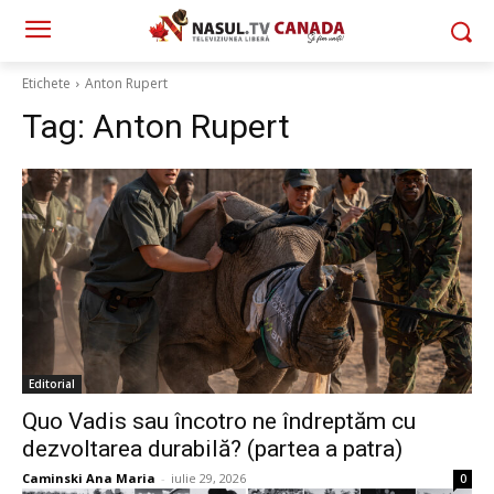
Etichete
Anton Rupert
Tag:
Anton Rupert
Editorial
Quo Vadis sau încotro ne îndreptăm cu
dezvoltarea durabilă? (partea a patra)
Caminski Ana Maria
-
iulie 29, 2026
0