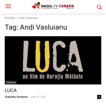
Etichete
Andi Vasluianu
Tag:
Andi Vasluianu
Cultural
LUCA
Claudiu Scrieciu
-
mai 13, 2021
0