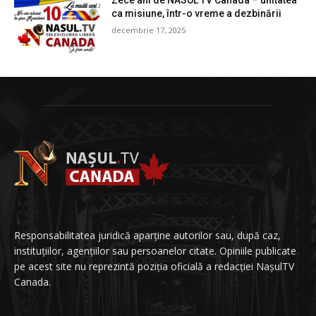
Zece ani de NASUL TV Canada – unitatea
ca misiune, într-o vreme a dezbinării
decembrie 17, 2025
Responsabilitatea juridică aparține autorilor sau, după caz,
instituțiilor, agențiilor sau persoanelor citate. Opiniile publicate
pe acest site nu reprezintă poziția oficială a redacției NașulTV
Canada.