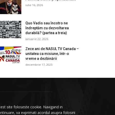
iulie 16, 2026
Quo Vadis sau încotro ne
îndreptăm cu dezvoltarea
durabilă? (partea a treia)
ianuarie 22, 2026
Zece ani de NASUL TV Canada –
unitatea ca misiune, într-o
vreme a dezbinării
decembrie 17, 2025
est site foloseste cookie. Navigand in
ntinuare, va exprimati acordul asupra folosirii