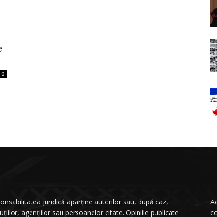
e
0
onsabilitatea juridică aparține autorilor sau, după caz,
Ac
tuțiilor, agențiilor sau persoanelor citate. Opiniile publicate
co