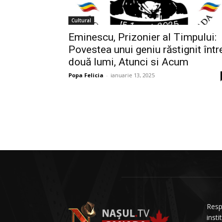
Cultural
Eminescu, Prizonier al Timpului:
Povestea unui geniu răstignit într
două lumi, Atunci si Acum
Popa Felicia
-
ianuarie 13, 2025
Resp
insti