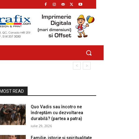
MOST READ
Quo Vadis sau încotro ne
îndreptăm cu dezvoltarea
durabilă? (partea a patra)
iulie 29, 2026
Familie, istorie și spiritualitate