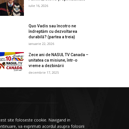
iulie 16, 2026
Quo Vadis sau încotro ne
îndreptăm cu dezvoltarea
durabilă? (partea a treia)
ianuarie 22, 2026
Zece ani de NASUL TV Canada –
unitatea ca misiune, într-o
vreme a dezbinării
decembrie 17, 2025
est site foloseste cookie. Navigand in
ntinuare, va exprimati acordul asupra folosirii