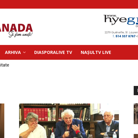
ARHIVA
DIASPORALIVE TV
NAȘULTV LIVE
litate