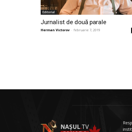
Editorial
Jurnalist de două parale
Herman Victorov
-
februarie 7, 2019
Resp
insti