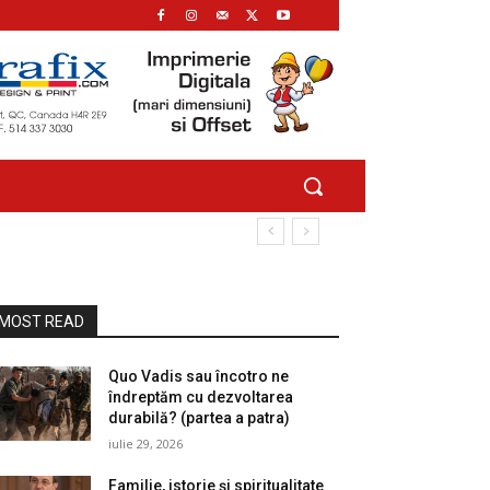
MOST READ
Quo Vadis sau încotro ne
îndreptăm cu dezvoltarea
durabilă? (partea a patra)
iulie 29, 2026
Familie, istorie și spiritualitate