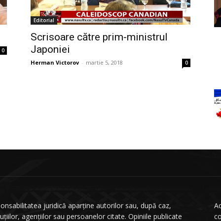
Editorial
Scrisoare către prim-ministrul
Japoniei
0
Herman Victorov
-
martie 5, 2018
0
onsabilitatea juridică aparține autorilor sau, după caz,
Ac
tuțiilor, agențiilor sau persoanelor citate. Opiniile publicate
co