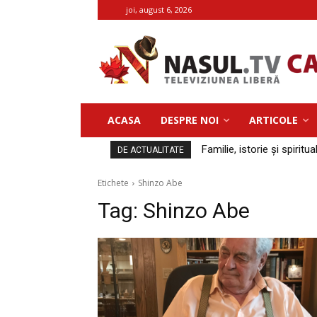
joi, august 6, 2026
ACASA
DESPRE NOI
ARTICOLE
Familie, istorie și spiritua
DE ACTUALITATE
Etichete
Shinzo Abe
Tag:
Shinzo Abe