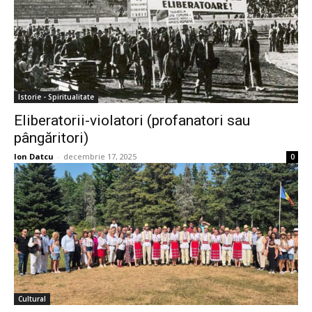
Istorie - Spiritualitate
Eliberatorii-violatori (profanatori sau
pângăritori)
Ion Datcu
-
decembrie 17, 2025
0
Cultural