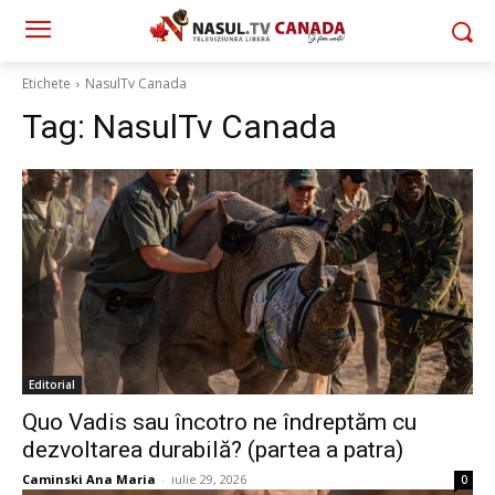
Etichete
NasulTv Canada
Tag:
NasulTv Canada
Editorial
Quo Vadis sau încotro ne îndreptăm cu
dezvoltarea durabilă? (partea a patra)
Caminski Ana Maria
-
iulie 29, 2026
0