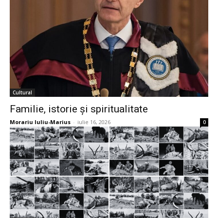
Cultural
Familie, istorie și spiritualitate
Morariu Iuliu-Marius
-
iulie 16, 2026
0