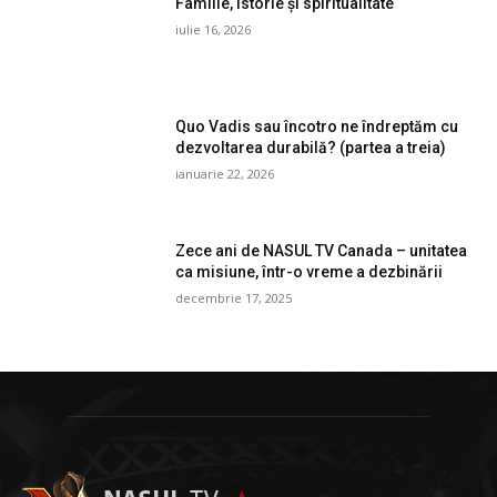
Familie, istorie și spiritualitate
iulie 16, 2026
Quo Vadis sau încotro ne îndreptăm cu
dezvoltarea durabilă? (partea a treia)
ianuarie 22, 2026
Zece ani de NASUL TV Canada – unitatea
ca misiune, într-o vreme a dezbinării
decembrie 17, 2025