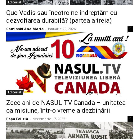
Editorial
Quo Vadis sau încotro ne îndreptăm cu
dezvoltarea durabilă? (partea a treia)
Caminski Ana Maria
-
ianuarie 22, 2026
0
Editorial
Zece ani de NASUL TV Canada – unitatea
ca misiune, într-o vreme a dezbinării
Popa Felicia
-
decembrie 17, 2025
0