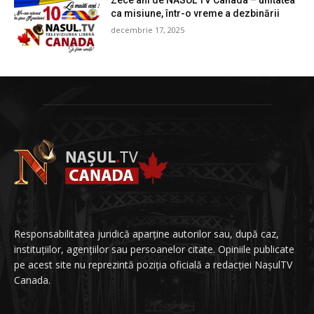
Zece ani de NASUL TV Canada – unitatea
ca misiune, într-o vreme a dezbinării
decembrie 17, 2025
Responsabilitatea juridică aparține autorilor sau, după caz,
instituțiilor, agențiilor sau persoanelor citate. Opiniile publicate
pe acest site nu reprezintă poziția oficială a redacției NașulTV
Canada.