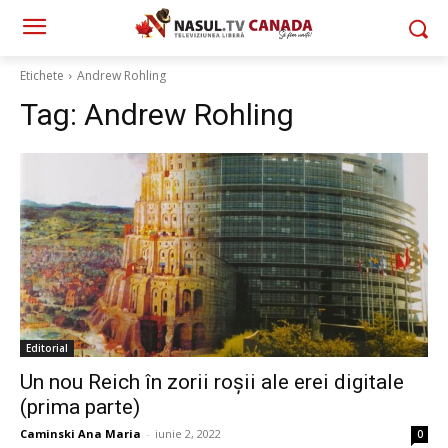
Etichete
Andrew Rohling
Tag:
Andrew Rohling
Editorial
Un nou Reich în zorii roșii ale erei digitale
(prima parte)
Caminski Ana Maria
-
iunie 2, 2022
0